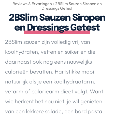
Over Valerie
Reviews & Ervaringen
2BSlim Sauzen Siropen en
Dressings Getest
Over Valerie
2BSlim Sauzen Siropen
De Top 5
en Dressings Getest
Contact
2BSlim sauzen zijn volledig vrij van
VALERIE'S CHOICE
koolhydraten, vetten en suiker en die
Food & Drinks
Health & Beauty
Gadgets
Huis & Tuin
daarnaast ook nog eens nauwelijks
Travel
Lifestyle
calorieën bevatten. Hartstikke mooi
natuurlijk als je een koolhydraatarm,
vetarm of caloriearm dieet volgt. Want
wie herkent het nou niet, je wil genieten
van een lekkere salade, een bord pasta,