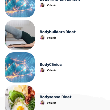
Valerie
Bodybuilders Dieet
Valerie
BodyClinics
Valerie
Bodysense Dieet
Valerie