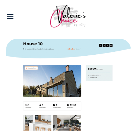
Valerie's Topics
Travel & Culture
Food & Drinks
Happyness & Opmerkelijk
Lifestyle, Sport & Duurzaamheid
Gadgets & Tech
Top 5 van Valerie
Health & Beauty
Huis & Tuin
Nieuws & Media