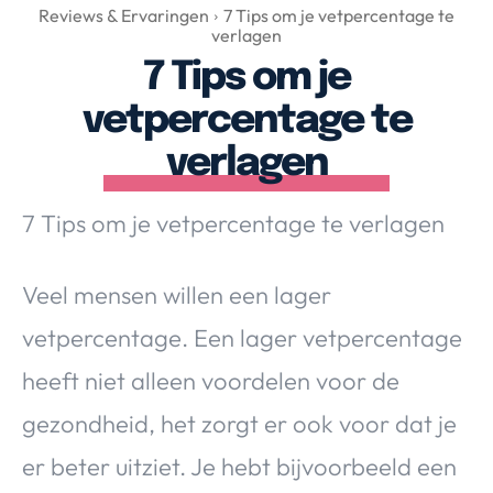
Over Valerie
Reviews & Ervaringen
7 Tips om je vetpercentage te
verlagen
Over Valerie
7 Tips om je
De Top 5
vetpercentage te
Contact
verlagen
VALERIE'S CHOICE
7 Tips om je vetpercentage te verlagen
Food & Drinks
Health & Beauty
Gadgets
Huis & Tuin
Travel
Lifestyle
Veel mensen willen een lager
vetpercentage. Een lager vetpercentage
heeft niet alleen voordelen voor de
gezondheid, het zorgt er ook voor dat je
er beter uitziet. Je hebt bijvoorbeeld een