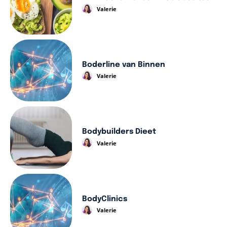
Valerie
Boderline van Binnen
Valerie
Bodybuilders Dieet
Valerie
BodyClinics
Valerie