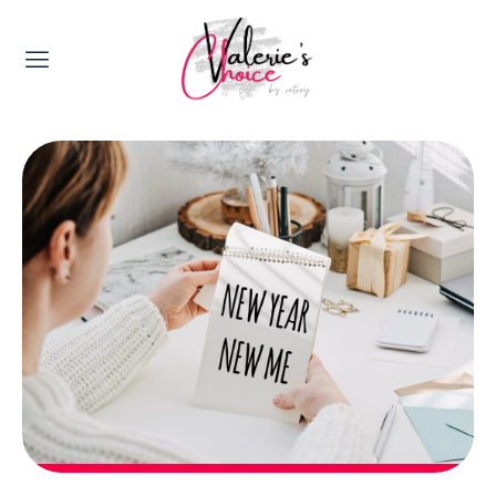
Valerie's Topics
Travel & Culture
Food & Drinks
Happyness & Opmerkelijk
Lifestyle, Sport & Duurzaamheid
Gadgets & Tech
Top 5 van Valerie
Health & Beauty
Huis & Tuin
Nieuws & Media