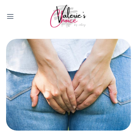
Valerie's Topics
Travel & Culture
Food & Drinks
Happyness & Opmerkelijk
Lifestyle, Sport & Duurzaamheid
Gadgets & Tech
Top 5 van Valerie
Health & Beauty
Huis & Tuin
Nieuws & Media