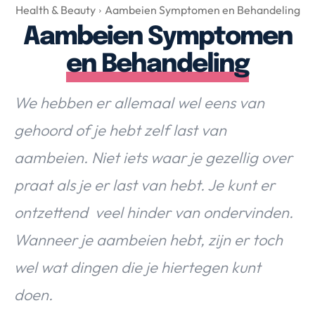
Over Valerie
Health & Beauty
Aambeien Symptomen en Behandeling
Aambeien Symptomen
Over Valerie
De Top 5
en Behandeling
Contact
We hebben er allemaal wel eens van
VALERIE'S CHOICE
gehoord of je hebt zelf last van
aambeien.
Niet iets waar je gezellig over
Food & Drinks
Health & Beauty
Gadgets
Huis & Tuin
praat als je er last van hebt. Je kunt er
Travel
Lifestyle
ontzettend veel hinder van ondervinden.
Wanneer je aambeien hebt, zijn er toch
wel wat dingen die je hiertegen kunt
doen.