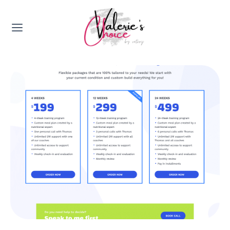
Valerie's Topics
Travel & Culture
Food & Drinks
Happyness & Opmerkelijk
Lifestyle, Sport & Duurzaamheid
Gadgets & Tech
Top 5 van Valerie
Health & Beauty
Huis & Tuin
Nieuws & Media