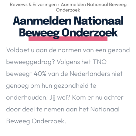
Over Valerie
Reviews & Ervaringen
Aanmelden Nationaal Beweeg
Onderzoek
Over Valerie
Aanmelden Nationaal
De Top 5
Beweeg Onderzoek
Contact
Voldoet u aan de normen van een gezond
VALERIE'S CHOICE
beweeggedrag? Volgens het TNO
Food & Drinks
Health & Beauty
Gadgets
Huis & Tuin
beweegt 40% van de Nederlanders niet
Travel
Lifestyle
genoeg om hun gezondheid te
onderhouden! Jij wel? Kom er nu achter
door deel te nemen aan het Nationaal
Beweeg Onderzoek.