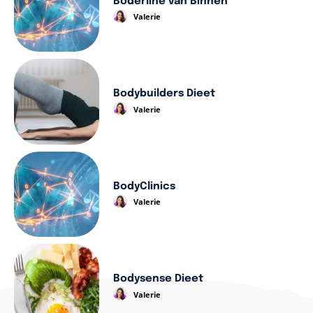
Boderline van Binnen
Valerie
Bodybuilders Dieet
Valerie
BodyClinics
Valerie
Bodysense Dieet
Valerie