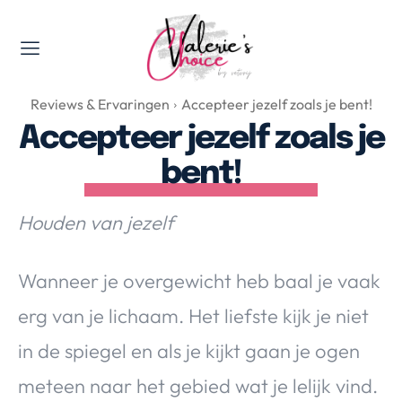
Valerie's Topics
Reviews & Ervaringen
Accepteer jezelf zoals je bent!
Travel & Culture
Accepteer jezelf zoals je
Food & Drinks
bent!
Happyness & Opmerkelijk
Lifestyle, Sport & Duurzaamheid
Houden van jezelf
Gadgets & Tech
Top 5 van Valerie
Wanneer je overgewicht heb baal je vaak
Health & Beauty
Huis & Tuin
erg van je lichaam. Het liefste kijk je niet
Nieuws & Media
in de spiegel en als je kijkt gaan je ogen
meteen naar het gebied wat je lelijk vind.