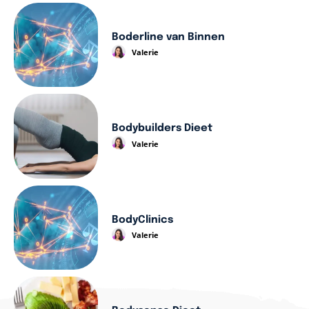
Boderline van Binnen
Valerie
Bodybuilders Dieet
Valerie
BodyClinics
Valerie