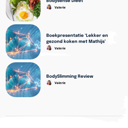
Bodysense Dieet
Valerie
Boekpresentatie ‘Lekker en
gezond koken met Mathijs’
Valerie
BodySlimming Review
Valerie