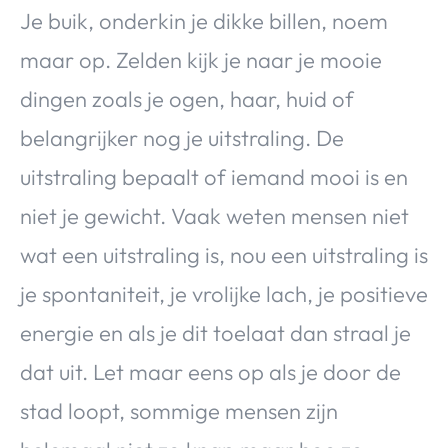
Over Valerie
Je buik, onderkin je dikke billen, noem
Over Valerie
maar op. Zelden kijk je naar je mooie
De Top 5
dingen zoals je ogen, haar, huid of
Contact
belangrijker nog je uitstraling. De
uitstraling bepaalt of iemand mooi is en
VALERIE'S CHOICE
niet je gewicht. Vaak weten mensen niet
Food & Drinks
Health & Beauty
Gadgets
Huis & Tuin
wat een uitstraling is, nou een uitstraling is
Travel
Lifestyle
je spontaniteit, je vrolijke lach, je positieve
energie en als je dit toelaat dan straal je
dat uit. Let maar eens op als je door de
stad loopt, sommige mensen zijn