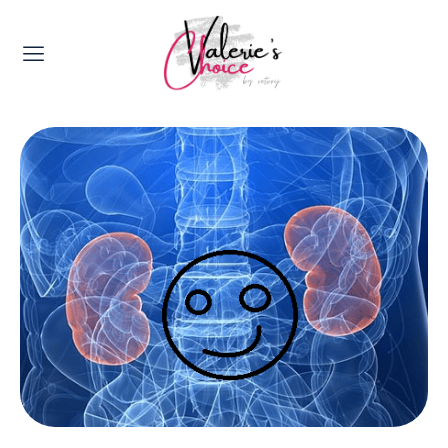
Valerie's Topics
Travel & Culture
Food & Drinks
Happyness & Opmerkelijk
Lifestyle, Sport & Duurzaamheid
Gadgets & Tech
Top 5 van Valerie
Health & Beauty
Huis & Tuin
Nieuws & Media