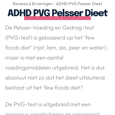
Over Valerie
Reviews & Ervaringen
ADHD PVG Pelsser Dieet
ADHD PVG Pelsser Dieet
Over Valerie
De Top 5
De Pelsser-Voeding en Gedrag-test
Contact
(PVG-test) is gebaseerd op het ‘few
VALERIE'S CHOICE
foods diet’ (rijst, lam, sla, peer en water),
maar is met een aantal
Food & Drinks
Health & Beauty
Gadgets
Huis & Tuin
voedingsmiddelen uitgebreid. Het is dus
Travel
Lifestyle
absoluut niet zo dat het dieet uitsluitend
bestaat uit het ‘few foods diet’!
De PVG-test is uitgebreid met een
ingenieus wisselschema en aangepast