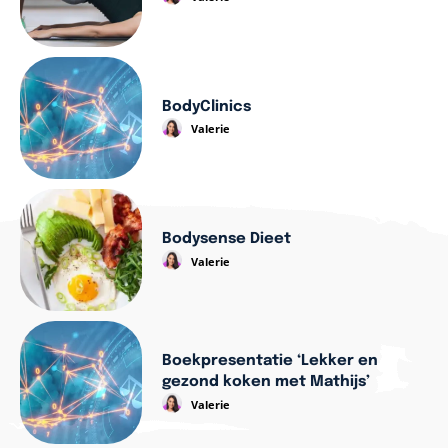
BodyClinics
Valerie
Bodysense Dieet
Valerie
Boekpresentatie ‘Lekker en
gezond koken met Mathijs’
Valerie