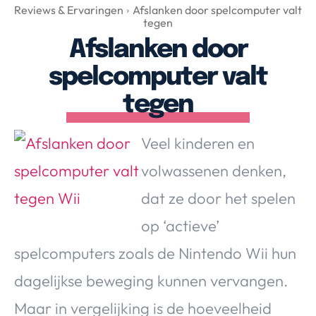
Over Valerie
Reviews & Ervaringen
Afslanken door spelcomputer valt
tegen
Over Valerie
Afslanken door
De Top 5
spelcomputer valt
Contact
tegen
VALERIE'S CHOICE
Veel kinderen en
Food & Drinks
Health & Beauty
Gadgets
Huis & Tuin
volwassenen denken,
Travel
Lifestyle
dat ze door het spelen
op ‘actieve’
spelcomputers zoals de Nintendo Wii hun
dagelijkse beweging kunnen vervangen.
Maar in vergelijking is de hoeveelheid