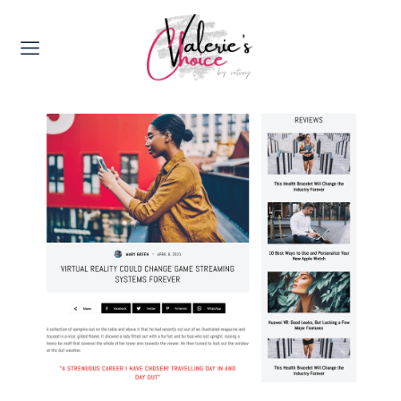
Valerie's Topics
Travel & Culture
Food & Drinks
Happyness & Opmerkelijk
Lifestyle, Sport & Duurzaamheid
Gadgets & Tech
Top 5 van Valerie
Health & Beauty
Huis & Tuin
Nieuws & Media