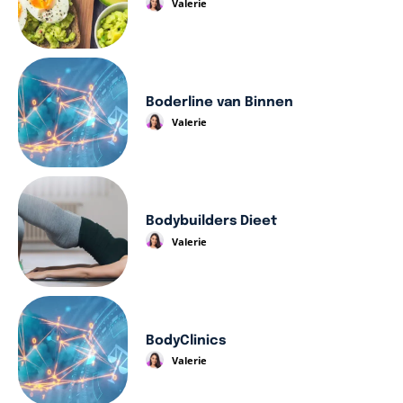
Valerie
Boderline van Binnen
Valerie
Bodybuilders Dieet
Valerie
BodyClinics
Valerie