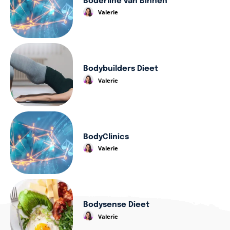
Boderline van Binnen
Valerie
Bodybuilders Dieet
Valerie
BodyClinics
Valerie
Bodysense Dieet
Valerie