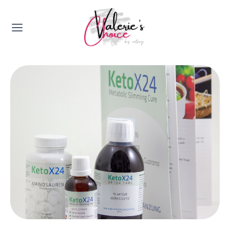
Valerie's Topics
Travel & Culture
Food & Drinks
Happyness & Opmerkelijk
Lifestyle, Sport & Duurzaamheid
Gadgets & Tech
Top 5 van Valerie
Health & Beauty
Huis & Tuin
Nieuws & Media