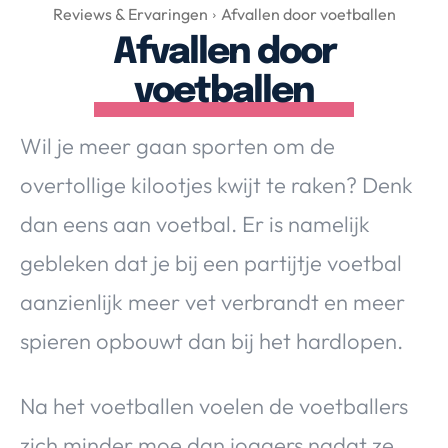
Over Valerie
Reviews & Ervaringen
Afvallen door voetballen
Afvallen door
Over Valerie
De Top 5
voetballen
Contact
Wil je meer gaan sporten om de
VALERIE'S CHOICE
overtollige kilootjes kwijt te raken? Denk
dan eens aan voetbal. Er is namelijk
Food & Drinks
Health & Beauty
Gadgets
Huis & Tuin
gebleken dat je bij een partijtje voetbal
Travel
Lifestyle
aanzienlijk meer vet verbrandt en meer
spieren opbouwt dan bij het hardlopen.
Na het voetballen voelen de voetballers
zich minder moe dan joggers nadat ze