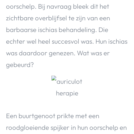
Over Valerie
oorschelp. Bij navraag bleek dit het
Over Valerie
zichtbare overblijfsel te zijn van een
De Top 5
barbaarse ischias behandeling. Die
Contact
echter wel heel succesvol was. Hun ischias
was daardoor genezen. Wat was er
VALERIE'S CHOICE
gebeurd?
Food & Drinks
Health & Beauty
Gadgets
Huis & Tuin
Travel
Lifestyle
Een buurtgenoot prikte met een
roodgloeiende spijker in hun oorschelp en