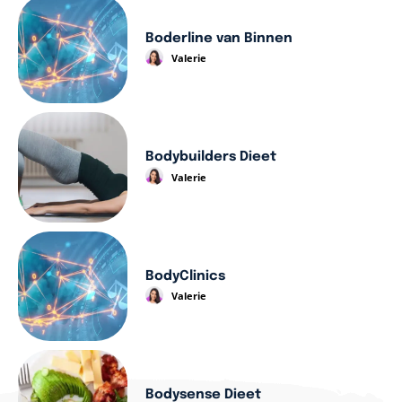
Boderline van Binnen
Valerie
Bodybuilders Dieet
Valerie
BodyClinics
Valerie
Bodysense Dieet