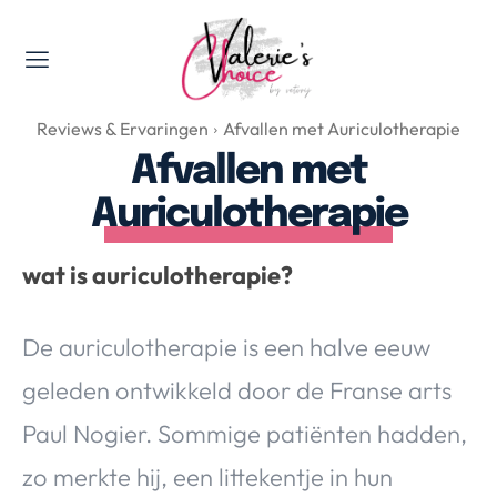
Valerie's Topics
Reviews & Ervaringen
Afvallen met Auriculotherapie
Travel & Culture
Afvallen met
Food & Drinks
Auriculotherapie
Happyness & Opmerkelijk
Lifestyle, Sport & Duurzaamheid
wat is auriculotherapie?
Gadgets & Tech
Top 5 van Valerie
De auriculotherapie is een halve eeuw
Health & Beauty
Huis & Tuin
geleden ontwikkeld door de Franse arts
Nieuws & Media
Paul Nogier. Sommige patiënten hadden,
zo merkte hij, een littekentje in hun