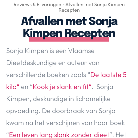
Over Valerie
Reviews & Ervaringen
Afvallen met Sonja Kimpen
Recepten
Over Valerie
Afvallen met Sonja
De Top 5
Kimpen Recepten
Contact
Sonja Kimpen is een Vlaamse
VALERIE'S CHOICE
Dieetdeskundige en auteur van
Food & Drinks
Health & Beauty
Gadgets
Huis & Tuin
verschillende boeken zoals “
De laatste 5
Travel
Lifestyle
kilo“
en “
Kook je slank en fit“
. Sonja
Kimpen, deskundige in lichamelijke
opvoeding. De doorbraak van Sonja
kwam na het verschijnen van haar boek
“
Een leven lang slank zonder dieet
”. Het