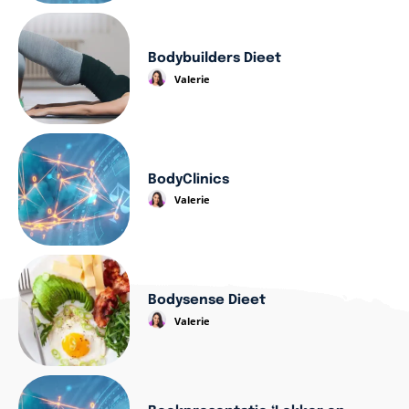
Bodybuilders Dieet
Valerie
BodyClinics
Valerie
Bodysense Dieet
Valerie