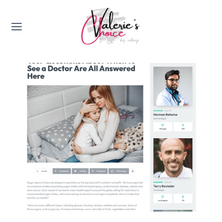
Valerie's Topics
Travel & Culture
Food & Drinks
Happyness & Opmerkelijk
Lifestyle, Sport & Duurzaamheid
Gadgets & Tech
Top 5 van Valerie
Health & Beauty
Huis & Tuin
Nieuws & Media