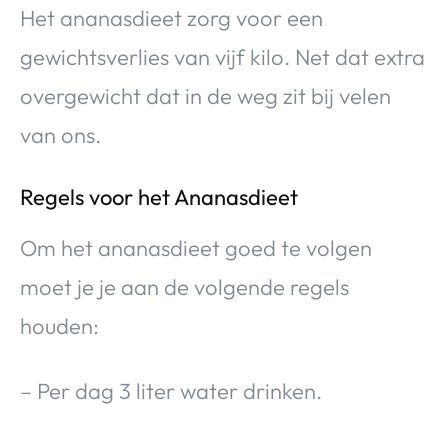
Het ananasdieet zorg voor een
gewichtsverlies van vijf kilo. Net dat extra
overgewicht dat in de weg zit bij velen
van ons.
Regels voor het Ananasdieet
Om het ananasdieet goed te volgen
moet je je aan de volgende regels
houden:
– Per dag 3 liter water drinken.