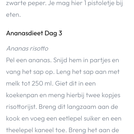
zwarte peper. Je mag hier 1 pistoletje bij
eten.
Ananasdieet Dag 3
Ananas risotto
Pel een ananas. Snijd hem in partjes en
vang het sap op. Leng het sap aan met
melk tot 250 ml. Giet dit in een
koekenpan en meng hierbij twee kopjes
risottorijst. Breng dit langzaam aan de
kook en voeg een eetlepel suiker en een
theelepel kaneel toe. Breng het aan de