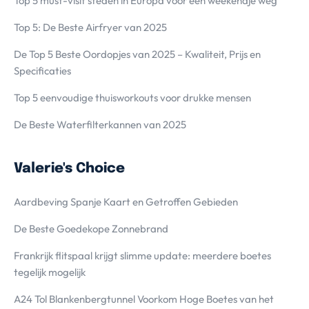
Top 5 must-visit steden in Europa voor een weekendje weg
Top 5: De Beste Airfryer van 2025
De Top 5 Beste Oordopjes van 2025 – Kwaliteit, Prijs en
Specificaties
Top 5 eenvoudige thuisworkouts voor drukke mensen
De Beste Waterfilterkannen van 2025
Valerie's Choice
Aardbeving Spanje Kaart en Getroffen Gebieden
De Beste Goedekope Zonnebrand
Frankrijk flitspaal krijgt slimme update: meerdere boetes
tegelijk mogelijk
A24 Tol Blankenbergtunnel Voorkom Hoge Boetes van het