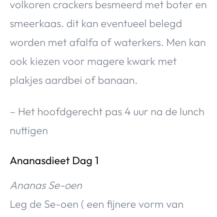
volkoren crackers besmeerd met boter en
smeerkaas. dit kan eventueel belegd
worden met afalfa of waterkers. Men kan
ook kiezen voor magere kwark met
plakjes aardbei of banaan.
– Het hoofdgerecht pas 4 uur na de lunch
nuttigen
Ananasdieet Dag 1
Ananas Se-oen
Leg de Se-oen ( een fijnere vorm van