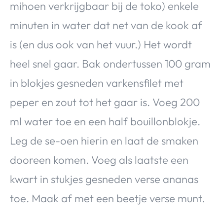
mihoen verkrijgbaar bij de toko) enkele
minuten in water dat net van de kook af
is (en dus ook van het vuur.) Het wordt
heel snel gaar. Bak ondertussen 100 gram
in blokjes gesneden varkensfilet met
peper en zout tot het gaar is. Voeg 200
ml water toe en een half bouillonblokje.
Leg de se-oen hierin en laat de smaken
dooreen komen. Voeg als laatste een
kwart in stukjes gesneden verse ananas
toe. Maak af met een beetje verse munt.