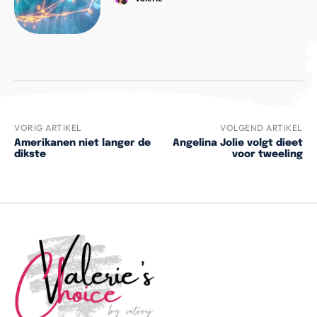
VORIG ARTIKEL
VOLGEND ARTIKEL
Amerikanen niet langer de
Angelina Jolie volgt dieet
dikste
voor tweeling