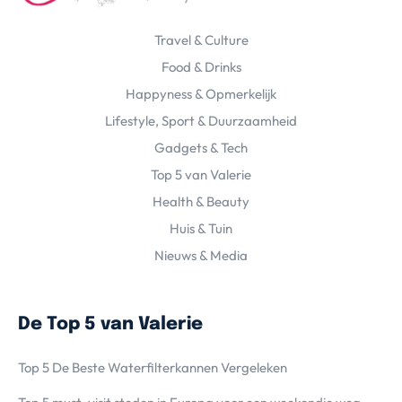
Travel & Culture
Food & Drinks
Happyness & Opmerkelijk
Lifestyle, Sport & Duurzaamheid
Gadgets & Tech
Top 5 van Valerie
Health & Beauty
Huis & Tuin
Nieuws & Media
De Top 5 van Valerie
Top 5 De Beste Waterfilterkannen Vergeleken