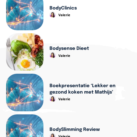
BodyClinics
Valerie
Bodysense Dieet
Valerie
Boekpresentatie ‘Lekker en
gezond koken met Mathijs’
Valerie
BodySlimming Review
Valerie