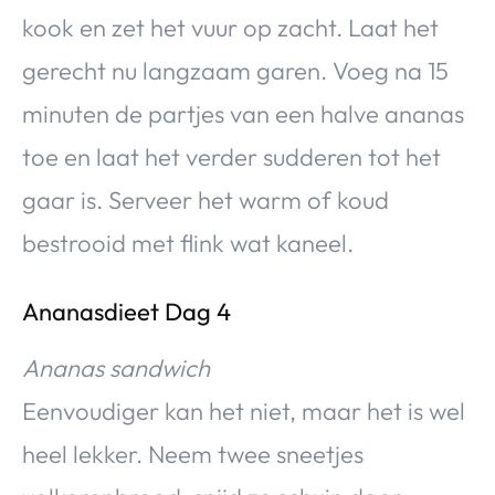
kook en zet het vuur op zacht. Laat het
gerecht nu langzaam garen. Voeg na 15
minuten de partjes van een halve ananas
toe en laat het verder sudderen tot het
gaar is. Serveer het warm of koud
bestrooid met flink wat kaneel.
Ananasdieet Dag 4
Ananas sandwich
Eenvoudiger kan het niet, maar het is wel
heel lekker. Neem twee sneetjes