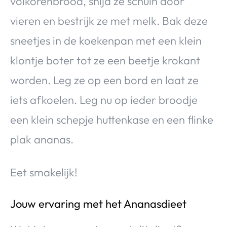
volkorenbrood, snijd ze schuin door
vieren en bestrijk ze met melk. Bak deze
sneetjes in de koekenpan met een klein
klontje boter tot ze een beetje krokant
worden. Leg ze op een bord en laat ze
iets afkoelen. Leg nu op ieder broodje
een klein schepje huttenkase en een flinke
plak ananas.
Eet smakelijk!
Jouw ervaring met het Ananasdieet