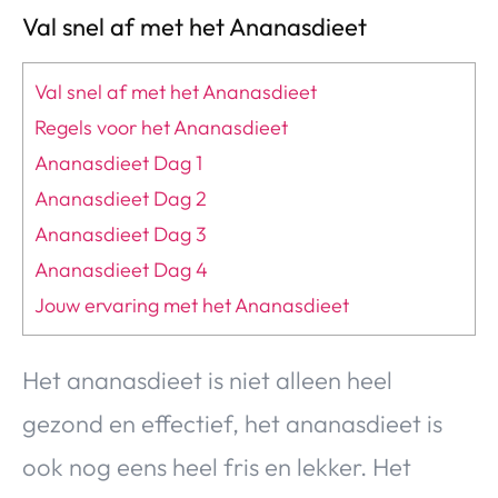
Over Valerie
Val snel af met het Ananasdieet
Over Valerie
De Top 5
Val snel af met het Ananasdieet
Contact
Regels voor het Ananasdieet
Ananasdieet Dag 1
VALERIE'S CHOICE
Ananasdieet Dag 2
Ananasdieet Dag 3
Food & Drinks
Health & Beauty
Gadgets
Huis & Tuin
Ananasdieet Dag 4
Travel
Lifestyle
Jouw ervaring met het Ananasdieet
Het ananasdieet is niet alleen heel
gezond en effectief, het ananasdieet is
ook nog eens heel fris en lekker. Het