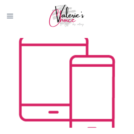
Valerie's Topics
Travel & Culture
Food & Drinks
Happyness & Opmerkelijk
Lifestyle, Sport & Duurzaamheid
Gadgets & Tech
Top 5 van Valerie
Health & Beauty
Huis & Tuin
Nieuws & Media