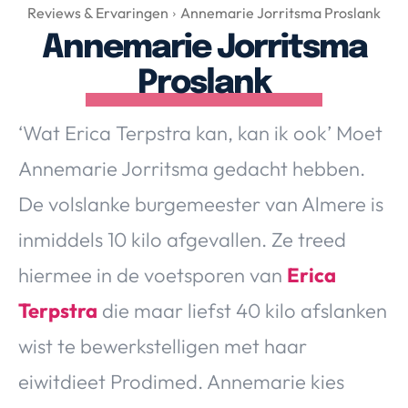
Over Valerie
Reviews & Ervaringen
Annemarie Jorritsma Proslank
Annemarie Jorritsma
Over Valerie
De Top 5
Proslank
Contact
‘Wat Erica Terpstra kan, kan ik ook’ Moet
VALERIE'S CHOICE
Annemarie Jorritsma gedacht hebben.
De volslanke burgemeester van Almere is
Food & Drinks
Health & Beauty
Gadgets
Huis & Tuin
inmiddels 10 kilo afgevallen. Ze treed
Travel
Lifestyle
hiermee in de voetsporen van
Erica
Terpstra
die maar liefst 40 kilo afslanken
wist te bewerkstelligen met haar
eiwitdieet Prodimed. Annemarie kies