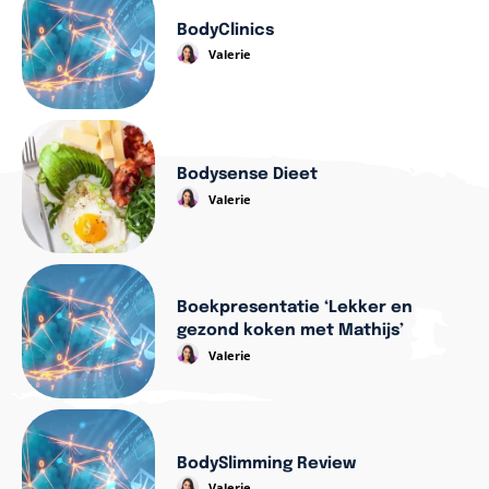
BodyClinics
Valerie
Bodysense Dieet
Valerie
Boekpresentatie ‘Lekker en
gezond koken met Mathijs’
Valerie
BodySlimming Review
Valerie