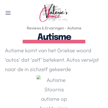
Valerie's Topics
Reviews & Ervaringen
Autisme
Travel & Culture
Autisme
Food & Drinks
Happyness & Opmerkelijk
Autisme komt van het Griekse woord
Lifestyle, Sport & Duurzaamheid
‘autos’ dat ‘zelf’ betekent. Autos verwijst
Gadgets & Tech
naar de in zichzelf gekeerde
Top 5 van Valerie
Health & Beauty
Huis & Tuin
Nieuws & Media