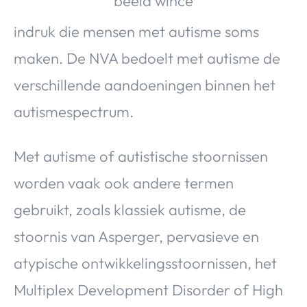
Over Valerie
indruk die mensen met autisme soms
Over Valerie
De Top 5
maken. De NVA bedoelt met autisme de
Contact
verschillende aandoeningen binnen het
autismespectrum.
VALERIE'S CHOICE
Met autisme of autistische stoornissen
Food & Drinks
Health & Beauty
Gadgets
Huis & Tuin
Travel
Lifestyle
worden vaak ook andere termen
gebruikt, zoals klassiek autisme, de
stoornis van Asperger, pervasieve en
atypische ontwikkelingsstoornissen, het
Multiplex Development Disorder of High