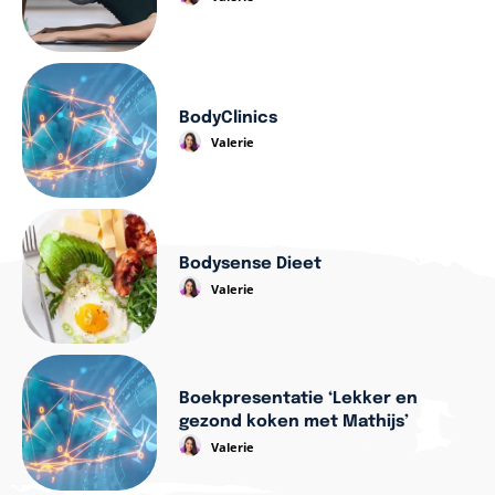
BodyClinics
Valerie
Bodysense Dieet
Valerie
Boekpresentatie ‘Lekker en
gezond koken met Mathijs’
Valerie