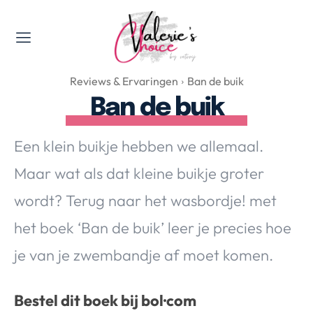
Valerie's Topics
Reviews & Ervaringen
Ban de buik
Travel & Culture
Ban de buik
Food & Drinks
Happyness & Opmerkelijk
Een klein buikje hebben we allemaal.
Lifestyle, Sport & Duurzaamheid
Maar wat als dat kleine buikje groter
Gadgets & Tech
wordt? Terug naar het wasbordje! met
Top 5 van Valerie
Health & Beauty
het boek ‘Ban de buik’ leer je precies hoe
Huis & Tuin
je van je zwembandje af moet komen.
Nieuws & Media
Bestel dit boek bij bol·com