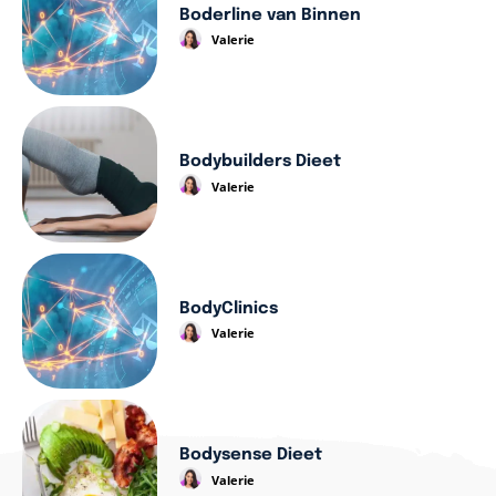
Boderline van Binnen
Valerie
Bodybuilders Dieet
Valerie
BodyClinics
Valerie
Bodysense Dieet
Valerie