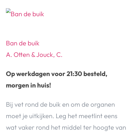
Over Valerie
Over Valerie
De Top 5
Contact
Ban de buik
VALERIE'S CHOICE
A. Otten & Jouck, C.
Food & Drinks
Health & Beauty
Gadgets
Huis & Tuin
Op werkdagen voor 21:30 besteld,
Travel
Lifestyle
morgen in huis!
Bij vet rond de buik en om de organen
moet je uitkijken. Leg het meetlint eens
wat vaker rond het middel ter hoogte van