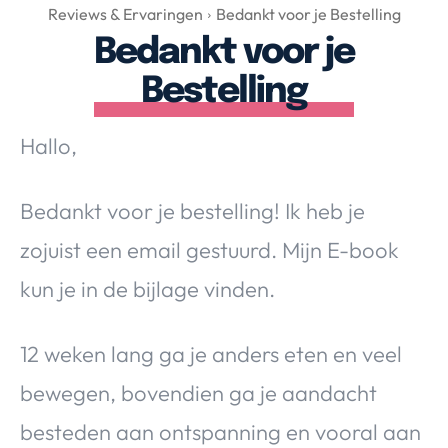
Over Valerie
Reviews & Ervaringen
Bedankt voor je Bestelling
Bedankt voor je
Over Valerie
De Top 5
Bestelling
Contact
Hallo,
VALERIE'S CHOICE
Bedankt voor je bestelling! Ik heb je
Food & Drinks
Health & Beauty
Gadgets
Huis & Tuin
zojuist een email gestuurd. Mijn E-book
Travel
Lifestyle
kun je in de bijlage vinden.
12 weken lang ga je anders eten en veel
bewegen, bovendien ga je aandacht
besteden aan ontspanning en vooral aan