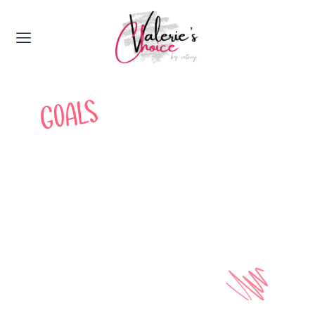
Valerie's Topics
Travel & Culture
Food & Drinks
Happyness & Opmerkelijk
Lifestyle, Sport & Duurzaamheid
Gadgets & Tech
Top 5 van Valerie
Health & Beauty
Huis & Tuin
Nieuws & Media