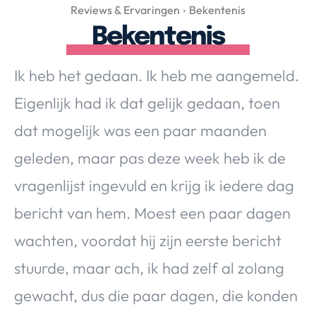
Over Valerie
Reviews & Ervaringen
Bekentenis
Bekentenis
Over Valerie
De Top 5
Ik heb het gedaan. Ik heb me aangemeld.
Contact
Eigenlijk had ik dat gelijk gedaan, toen
VALERIE'S CHOICE
dat mogelijk was een paar maanden
geleden, maar pas deze week heb ik de
Food & Drinks
Health & Beauty
Gadgets
Huis & Tuin
vragenlijst ingevuld en krijg ik iedere dag
Travel
Lifestyle
bericht van hem. Moest een paar dagen
wachten, voordat hij zijn eerste bericht
stuurde, maar ach, ik had zelf al zolang
gewacht, dus die paar dagen, die konden