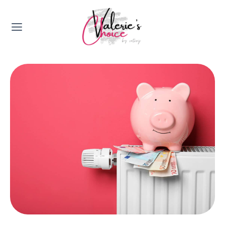
Valerie's Topics
Travel & Culture
Food & Drinks
Happyness & Opmerkelijk
Lifestyle, Sport & Duurzaamheid
Gadgets & Tech
Top 5 van Valerie
Health & Beauty
Huis & Tuin
Nieuws & Media