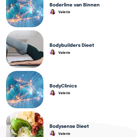
Boderline van Binnen
Valerie
Bodybuilders Dieet
Valerie
BodyClinics
Valerie
Bodysense Dieet
Valerie