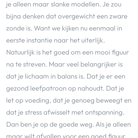
je alleen maar slanke modellen. Je zou
Over Valerie
bijna denken dat overgewicht een zware
Over Valerie
De Top 5
zonde is. Want we kijken nu eenmaal in
Contact
eerste instantie naar het uiterlijk.
Natuurlijk is het goed om een mooi figuur
VALERIE'S CHOICE
na te streven. Maar veel belangrijker is
Food & Drinks
Health & Beauty
Gadgets
Huis & Tuin
dat je lichaam in balans is. Dat je er een
Travel
Lifestyle
gezond leefpatroon op nahoudt. Dat je
let op voeding, dat je genoeg beweegt en
dat je stress afwisselt met ontspanning.
Dan ben je op de goede weg. Als je alleen
maar wilt afvallen voor een goed figuur,