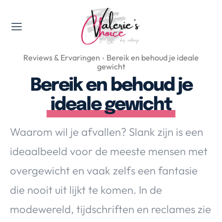
Valerie's Topics
Reviews & Ervaringen
Bereik en behoud je ideale
Travel & Culture
gewicht
Food & Drinks
Bereik en behoud je
Happyness & Opmerkelijk
ideale gewicht
Lifestyle, Sport & Duurzaamheid
Gadgets & Tech
Waarom wil je afvallen? Slank zijn is een
Top 5 van Valerie
ideaalbeeld voor de meeste mensen met
Health & Beauty
overgewicht en vaak zelfs een fantasie
Huis & Tuin
Nieuws & Media
die nooit uit lijkt te komen. In de
modewereld, tijdschriften en reclames zie