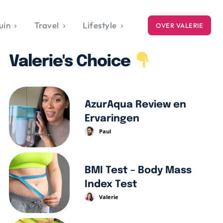
uin
Travel
Lifestyle
OVER VALERIE
ICE
Valerie's Choice
gets
style
AzurAqua Review en
Ervaringen
Paul
BMI Test – Body Mass
Index Test
Valerie