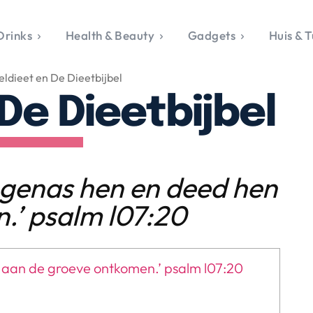
Drinks
Health & Beauty
Gadgets
Huis & T
VALERIE'S CHO
eldieet en De Dieetbijbel
rie's Topics
Over Valerie
& Culture
Over Valerie
 De Dieetbijbel
Food & Drinks
 Drinks
De Top 5
Health & Beauty
Gad
ess & Opmerkelijk
Contact
Huis & Tuin
Travel
Life
le, Sport &
aamheid
j genas hen en deed hen
s & Tech
n.’
psalm l07:20
van Valerie
 & Beauty
Tuin
n aan de groeve ontkomen.’ psalm l07:20
 & Media