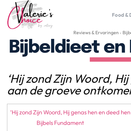
Food & 
Reviews & Ervaringen
Bijb
Vale
Travel 
Bijbeldieet en
Food &
Happyn
Lifesty
Duurz
‘Hij zond Zijn Woord, Hi
Gadget
aan de groeve ontkome
Top 5 
Health
Huis & 
‘Hij zond Zijn Woord, Hij genas hen en deed he
Nieuws
Bijbels Fundament