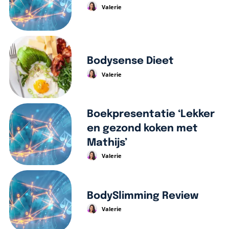
Valerie
Bodysense Dieet
Valerie
Boekpresentatie ‘Lekker
en gezond koken met
Mathijs’
Valerie
BodySlimming Review
Valerie