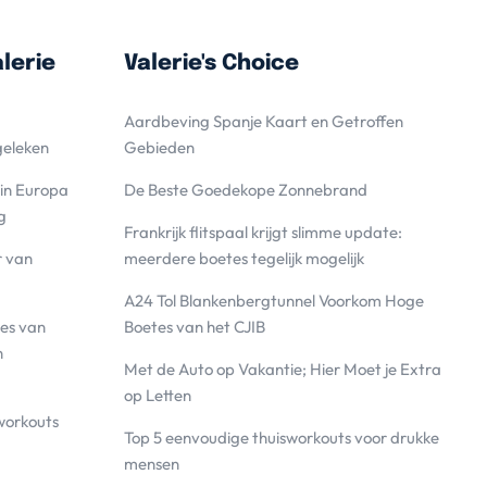
lerie
Valerie's Choice
Aardbeving Spanje Kaart en Getroffen
geleken
Gebieden
 in Europa
De Beste Goedekope Zonnebrand
g
Frankrijk flitspaal krijgt slimme update:
r van
meerdere boetes tegelijk mogelijk
A24 Tol Blankenbergtunnel Voorkom Hoge
es van
Boetes van het CJIB
n
Met de Auto op Vakantie; Hier Moet je Extra
op Letten
workouts
Top 5 eenvoudige thuisworkouts voor drukke
mensen