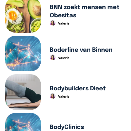
BNN zoekt mensen met
Obesitas
Valerie
Boderline van Binnen
Valerie
Bodybuilders Dieet
Valerie
BodyClinics