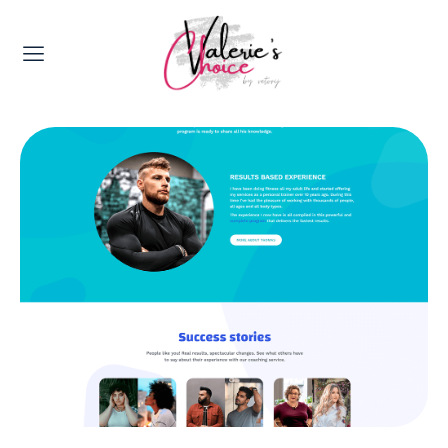
Valerie's Topics
Travel & Culture
Food & Drinks
Happyness & Opmerkelijk
Lifestyle, Sport & Duurzaamheid
Gadgets & Tech
Top 5 van Valerie
Health & Beauty
Huis & Tuin
Nieuws & Media