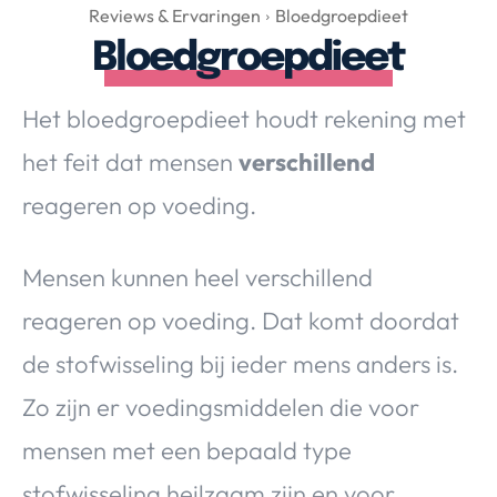
Over Valerie
Reviews & Ervaringen
Bloedgroepdieet
Bloedgroepdieet
Over Valerie
De Top 5
Het bloedgroepdieet houdt rekening met
Contact
het feit dat mensen
verschillend
VALERIE'S CHOICE
reageren op voeding.
Food & Drinks
Health & Beauty
Gadgets
Huis & Tuin
Mensen kunnen heel verschillend
Travel
Lifestyle
reageren op voeding. Dat komt doordat
de stofwisseling bij ieder mens anders is.
Zo zijn er voedingsmiddelen die voor
mensen met een bepaald type
stofwisseling heilzaam zijn en voor