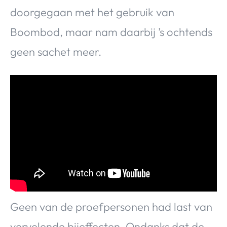
doorgegaan met het gebruik van
Boombod, maar nam daarbij ’s ochtends
geen sachet meer.
Geen van de proefpersonen had last van
vervelende bijeffecten. Ondanks dat de