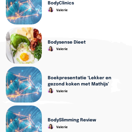
BodyClinics
Valerie
Bodysense Dieet
Valerie
Boekpresentatie ‘Lekker en
gezond koken met Mathijs’
Valerie
BodySlimming Review
Valerie