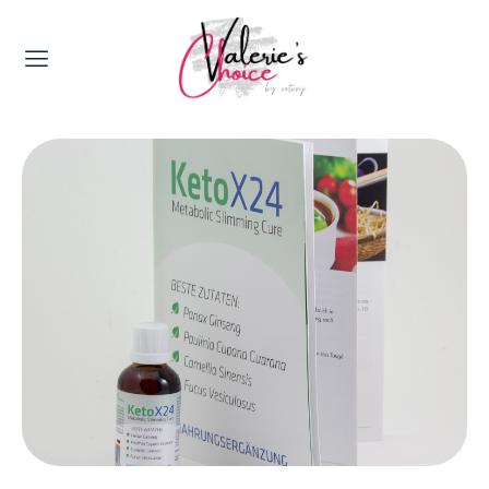
Valerie's Topics
Travel & Culture
Food & Drinks
Happyness & Opmerkelijk
Lifestyle, Sport & Duurzaamheid
Gadgets & Tech
Top 5 van Valerie
Health & Beauty
Huis & Tuin
Nieuws & Media