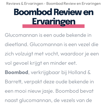
Over Valerie
Reviews & Ervaringen
Boombod Review en Ervaringen
Boombod Review en
Over Valerie
De Top 5
Ervaringen
Contact
Glucomannan is een oude bekende in
VALERIE'S CHOICE
dieetland. Glucomannan is een vezel die
zich volzuigt met vocht, waardoor je een
Food & Drinks
Health & Beauty
Gadgets
Huis & Tuin
vol gevoel krijgt en minder eet.
Travel
Lifestyle
Boombod
, verkrijgbaar bij Holland &
Barrett, verpakt deze oude bekende in
een mooi nieuw jasje. Boombod bevat
naast glucomannan, de vezels van de