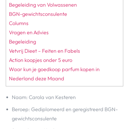
Over Valerie
Begeleiding van Volwassenen
BGN-gewichtsconsulente
Over Valerie
Columns
De Top 5
Vragen en Advies
Contact
Begeleiding
Vetvrij Dieet – Feiten en Fabels
VALERIE'S CHOICE
Action koopjes onder 5 euro
Food & Drinks
Health & Beauty
Gadgets
Huis & Tuin
Waar kun je goedkoop parfum kopen in
Travel
Lifestyle
Nederland deze Maand
Naam: Carola van Kesteren
Beroep: Gediplomeerd en geregistreerd BGN-
gewichtsconsulente