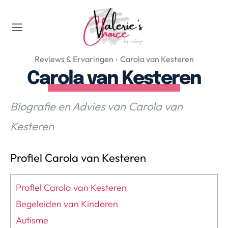
Valerie's Topics
Reviews & Ervaringen
Carola van Kesteren
Travel & Culture
Carola van Kesteren
Food & Drinks
Happyness & Opmerkelijk
Biografie en Advies van Carola van
Lifestyle, Sport & Duurzaamheid
Kesteren
Gadgets & Tech
Top 5 van Valerie
Profiel Carola van Kesteren
Health & Beauty
Huis & Tuin
Profiel Carola van Kesteren
Nieuws & Media
Begeleiden van Kinderen
Autisme