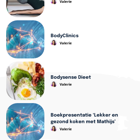
Valerie
BodyClinics
Valerie
Bodysense Dieet
Valerie
Boekpresentatie ‘Lekker en
gezond koken met Mathijs’
Valerie