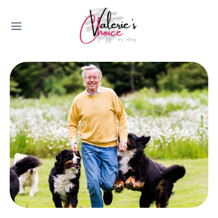
Valerie's Topics
Travel & Culture
Food & Drinks
Happyness & Opmerkelijk
Lifestyle, Sport & Duurzaamheid
Gadgets & Tech
Top 5 van Valerie
Health & Beauty
Huis & Tuin
Nieuws & Media