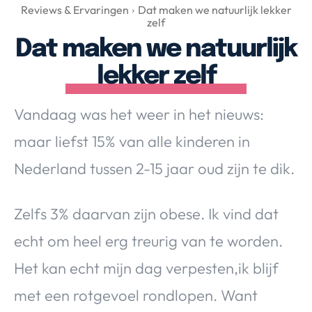
Over Valerie
Reviews & Ervaringen
Dat maken we natuurlijk lekker
zelf
Over Valerie
Dat maken we natuurlijk
De Top 5
lekker zelf
Contact
Vandaag was het weer in het nieuws:
VALERIE'S CHOICE
maar liefst 15% van alle kinderen in
Food & Drinks
Health & Beauty
Gadgets
Huis & Tuin
Nederland tussen 2-15 jaar oud zijn te dik.
Travel
Lifestyle
Zelfs 3% daarvan zijn obese. Ik vind dat
echt om heel erg treurig van te worden.
Het kan echt mijn dag verpesten,ik blijf
met een rotgevoel rondlopen. Want