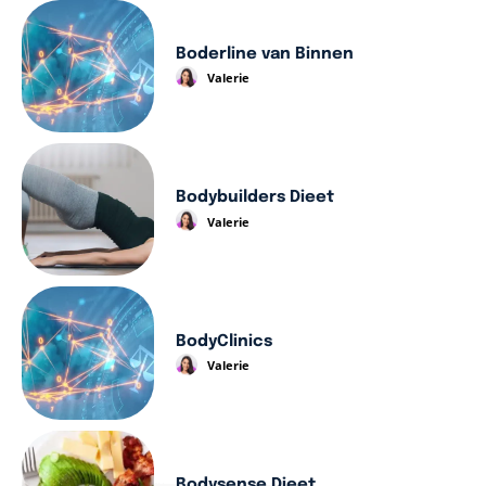
Boderline van Binnen
Valerie
Bodybuilders Dieet
Valerie
BodyClinics
Valerie
Bodysense Dieet