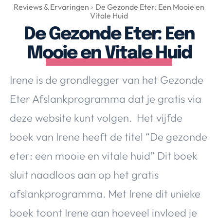
Over Valerie
Reviews & Ervaringen
De Gezonde Eter: Een Mooie en
Vitale Huid
Over Valerie
De Gezonde Eter: Een
De Top 5
Mooie en Vitale Huid
Contact
Irene is de grondlegger van het Gezonde
VALERIE'S CHOICE
Eter Afslankprogramma dat je gratis via
Food & Drinks
Health & Beauty
Gadgets
Huis & Tuin
deze website kunt volgen. Het vijfde
Travel
Lifestyle
boek van Irene heeft de titel “De gezonde
eter: een mooie en vitale huid” Dit boek
sluit naadloos aan op het gratis
afslankprogramma. Met Irene dit unieke
boek toont Irene aan hoeveel invloed je