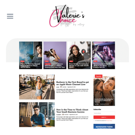
Valerie's Topics
Travel & Culture
Food & Drinks
Happyness & Opmerkelijk
Lifestyle, Sport & Duurzaamheid
Gadgets & Tech
Top 5 van Valerie
Health & Beauty
Huis & Tuin
Nieuws & Media