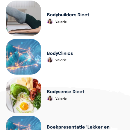
Bodybuilders Dieet
Valerie
BodyClinics
Valerie
Bodysense Dieet
Valerie
Boekpresentatie ‘Lekker en