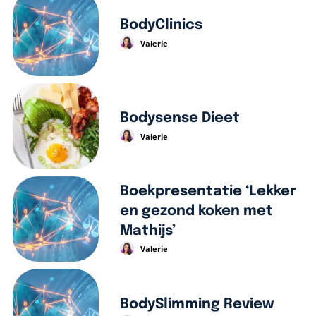
BodyClinics
Valerie
Bodysense Dieet
Valerie
Boekpresentatie ‘Lekker
en gezond koken met
Mathijs’
Valerie
BodySlimming Review