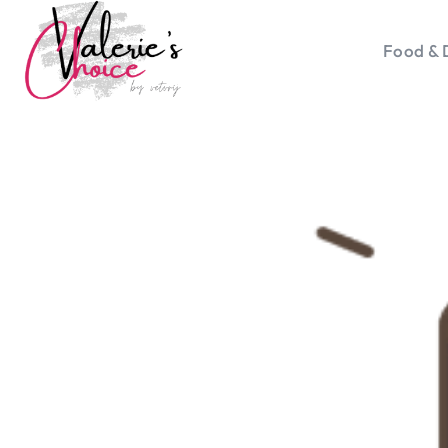
Food & 
Vale
Travel 
Food &
Happyn
Lifesty
Duurz
Gadget
Top 5 
Health
Huis & 
Nieuws