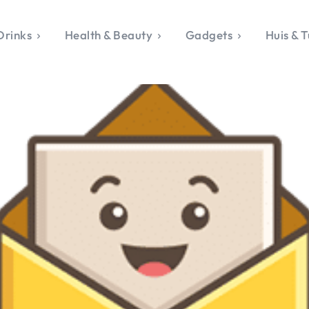
Drinks
Health & Beauty
Gadgets
Huis & T
VALERIE'S CHO
rie's Topics
Over Valerie
& Culture
Over Valerie
Food & Drinks
 Drinks
De Top 5
Health & Beauty
Gad
ess & Opmerkelijk
Contact
Huis & Tuin
Travel
Life
le, Sport &
aamheid
s & Tech
van Valerie
 & Beauty
Tuin
 & Media