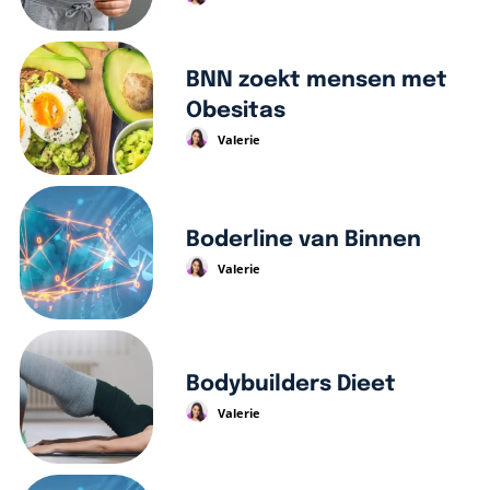
BNN zoekt mensen met
Obesitas
Valerie
Boderline van Binnen
Valerie
Bodybuilders Dieet
Valerie