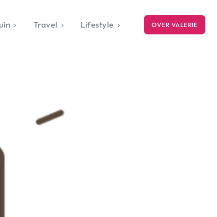
uin
Travel
Lifestyle
OVER VALERIE
ICE
gets
style