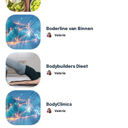
Boderline van Binnen
Valerie
Bodybuilders Dieet
Valerie
BodyClinics
Valerie