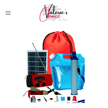
Valerie's Topics
Travel & Culture
Food & Drinks
Happyness & Opmerkelijk
Lifestyle, Sport & Duurzaamheid
Gadgets & Tech
Top 5 van Valerie
Health & Beauty
Huis & Tuin
Nieuws & Media