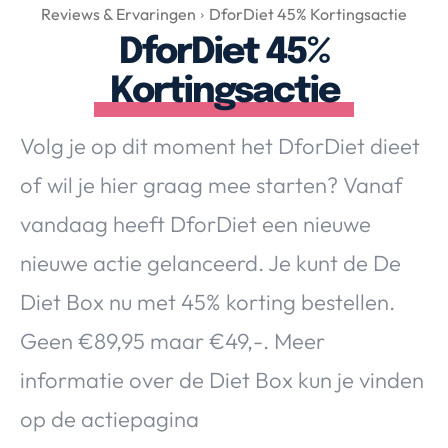
Over Valerie
Reviews & Ervaringen
DforDiet 45% Kortingsactie
DforDiet 45%
Over Valerie
De Top 5
Kortingsactie
Contact
Volg je op dit moment het DforDiet dieet
VALERIE'S CHOICE
of wil je hier graag mee starten? Vanaf
vandaag heeft DforDiet een nieuwe
Food & Drinks
Health & Beauty
Gadgets
Huis & Tuin
nieuwe actie gelanceerd. Je kunt de De
Travel
Lifestyle
Diet Box nu met 45% korting bestellen.
Geen €89,95 maar €49,-. Meer
informatie over de Diet Box kun je vinden
op de actiepagina