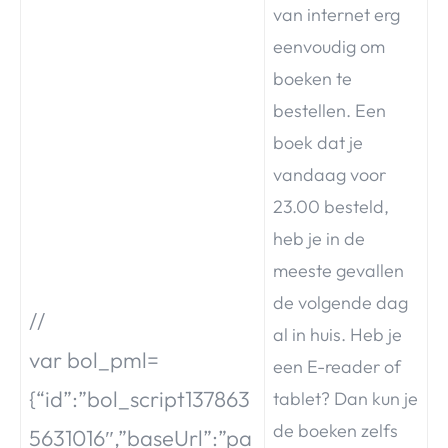
van internet erg
eenvoudig om
boeken te
bestellen. Een
boek dat je
vandaag voor
23.00 besteld,
heb je in de
meeste gevallen
de volgende dag
//
al in huis. Heb je
var bol_pml=
een E-reader of
{“id”:”bol_script137863
tablet? Dan kun je
de boeken zelfs
5631016″,”baseUrl”:”pa