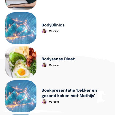
BodyClinics
Valerie
Bodysense Dieet
Valerie
Boekpresentatie ‘Lekker en
gezond koken met Mathijs’
Valerie