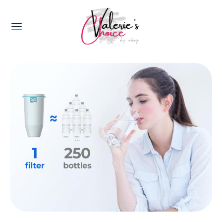
Valerie's Topics
Travel & Culture
Food & Drinks
Happyness & Opmerkelijk
Lifestyle, Sport & Duurzaamheid
Gadgets & Tech
Top 5 van Valerie
Health & Beauty
Huis & Tuin
Nieuws & Media