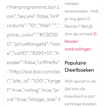
meteen
rtnerprogramma.bol.c
downloaden. Heb
om”,”secure”:false,”nrP
je nog geen E-
roducts”:”10″,”title”:””,”
Reader? Bekijk
dan de actuele
E-
price_color”:”#CB010
Reader
0″,”priceRangeId”:”non
aanbiedingen
.
e”,”catID”:”8293+51″,”h
eader”:false,”urlPrefix”
Populaire
Dieetboeken
:”http://aai.bol.com/aa
i”,”site_id”:”530″,”targe
Wat opvalt in de
lijst aan de
t”:true,”rating”:true,”pr
linkerkant is dat
ice”:true,”image_size”:t
sommige boeken