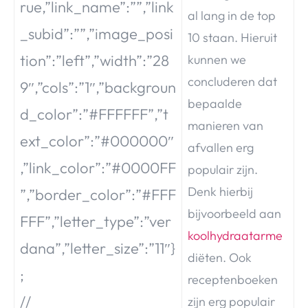
rue,”link_name”:””,”link
al lang in de top
_subid”:””,”image_posi
10 staan. Hieruit
tion”:”left”,”width”:”28
kunnen we
concluderen dat
9″,”cols”:”1″,”backgroun
bepaalde
d_color”:”#FFFFFF”,”t
manieren van
ext_color”:”#000000″
afvallen erg
,”link_color”:”#0000FF
populair zijn.
Denk hierbij
”,”border_color”:”#FFF
bijvoorbeeld aan
FFF”,”letter_type”:”ver
koolhydraatarme
dana”,”letter_size”:”11″}
diëten. Ook
;
receptenboeken
//
zijn erg populair