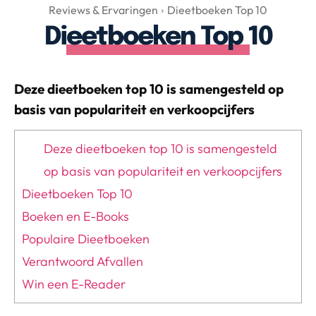
Over Valerie
Reviews & Ervaringen
Dieetboeken Top 10
Dieetboeken Top 10
Over Valerie
De Top 5
Contact
Deze dieetboeken top 10 is samengesteld op
basis van populariteit en verkoopcijfers
VALERIE'S CHOICE
Deze dieetboeken top 10 is samengesteld
Food & Drinks
Health & Beauty
Gadgets
Huis & Tuin
op basis van populariteit en verkoopcijfers
Travel
Lifestyle
Dieetboeken Top 10
Boeken en E-Books
Populaire Dieetboeken
Verantwoord Afvallen
Win een E-Reader