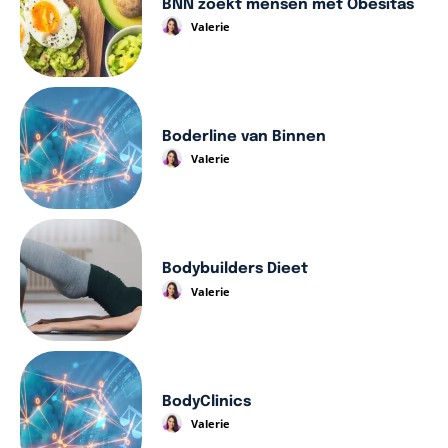
BNN zoekt mensen met Obesitas
Valerie
Boderline van Binnen
Valerie
Bodybuilders Dieet
Valerie
BodyClinics
Valerie