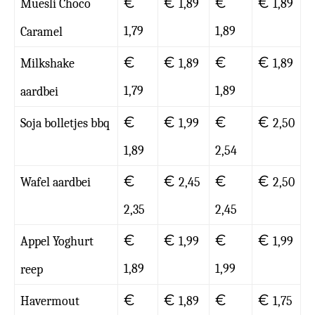
€
€
€
€
Muesli Choco
1,89
1,89
1,79
1,89
Caramel
€
€
€
€
Milkshake
1,89
1,89
1,79
1,89
aardbei
€
€
€
€
Soja bolletjes bbq
1,99
2,50
1,89
2,54
€
€
€
€
Wafel aardbei
2,45
2,50
2,35
2,45
€
€
€
€
Appel Yoghurt
1,99
1,99
1,89
1,99
reep
€
€
€
€
Havermout
1,89
1,75