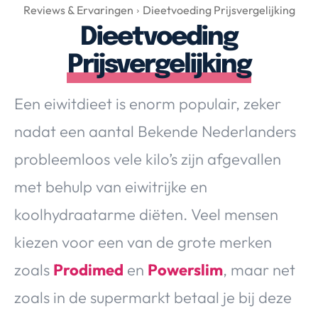
Over Valerie
Reviews & Ervaringen
Dieetvoeding Prijsvergelijking
Dieetvoeding
Over Valerie
De Top 5
Prijsvergelijking
Contact
Een eiwitdieet is enorm populair, zeker
VALERIE'S CHOICE
nadat een aantal Bekende Nederlanders
probleemloos vele kilo’s zijn afgevallen
Food & Drinks
Health & Beauty
Gadgets
Huis & Tuin
met behulp van eiwitrijke en
Travel
Lifestyle
koolhydraatarme diëten. Veel mensen
kiezen voor een van de grote merken
zoals
Prodimed
en
Powerslim
, maar net
zoals in de supermarkt betaal je bij deze