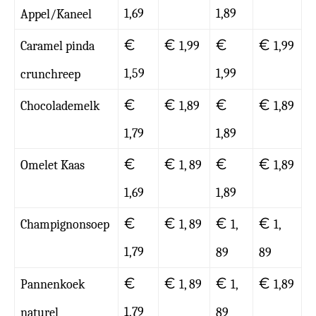
1,69
1,89
Appel/Kaneel
€
€
€
€
Caramel pinda
1,99
1,99
1,59
1,99
crunchreep
€
€
€
€
Chocolademelk
1,89
1,89
1,79
1,89
€
€
€
€
Omelet Kaas
1, 89
1,89
1,69
1,89
€
€
€
€
Champignonsoep
1, 89
1,
1,
1,79
89
89
€
€
€
€
Pannenkoek
1, 89
1,
1,89
1,79
naturel
89