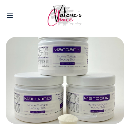
Valerie's Topics
Travel & Culture
Food & Drinks
Happyness & Opmerkelijk
Lifestyle, Sport & Duurzaamheid
Gadgets & Tech
Top 5 van Valerie
Health & Beauty
Huis & Tuin
Nieuws & Media