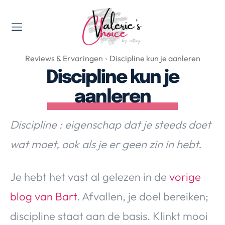
Valerie's Topics
Reviews & Ervaringen
Discipline kun je aanleren
Travel & Culture
Discipline kun je
Food & Drinks
aanleren
Happyness & Opmerkelijk
Lifestyle, Sport & Duurzaamheid
Discipline : eigenschap dat je steeds doet
Gadgets & Tech
wat moet, ook als je er geen zin in hebt.
Top 5 van Valerie
Health & Beauty
Huis & Tuin
Je hebt het vast al gelezen in de
vorige
Nieuws & Media
blog van Bart
. Afvallen, je doel bereiken;
discipline staat aan de basis. Klinkt mooi