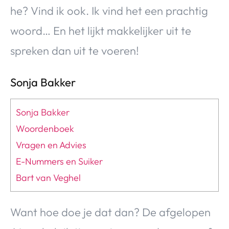
Over Valerie
he? Vind ik ook. Ik vind het een prachtig
Over Valerie
woord… En het lijkt makkelijker uit te
De Top 5
spreken dan uit te voeren!
Contact
Sonja Bakker
VALERIE'S CHOICE
Sonja Bakker
Food & Drinks
Health & Beauty
Gadgets
Huis & Tuin
Woordenboek
Travel
Lifestyle
Vragen en Advies
E-Nummers en Suiker
Bart van Veghel
Want hoe doe je dat dan? De afgelopen