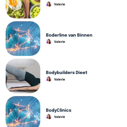
Valerie
Boderline van Binnen
Valerie
Bodybuilders Dieet
Valerie
BodyClinics
Valerie