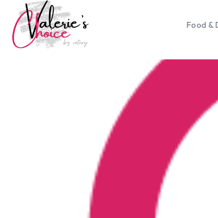
Food & 
Vale
Travel 
Food &
Happyn
Lifesty
Duurz
Gadget
Top 5 
Health
Huis & 
Nieuws