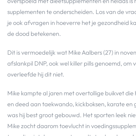
overspoeld met dieetsupplementen en helaas is
supplementen te onderscheiden. Los van de vraag 
je ook afvragen in hoeverre het je gezondheid k
de dood betekenen.
Dit is vermoedelijk wat Mike Aalbers (27) in no
afslankpil DNP, ook wel killer pills genoemd, om va
overleefde hij dit niet.
Mike kampte al jaren met overtollige buikvet die h
en deed aan taekwando, kickboksen, karate en g
was hij best groot gebouwd. Het sporten leek niet
Mike zocht daarom toevlucht in voedingssupple