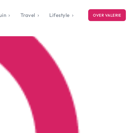
uin
Travel
Lifestyle
OVER VALERIE
ICE
gets
style