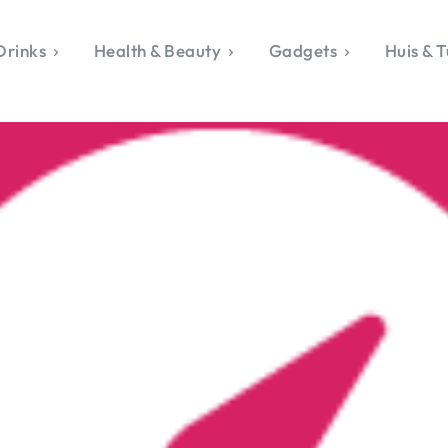
Drinks
Health & Beauty
Gadgets
Huis & T
VALERIE'S CHO
rie's Topics
Over Valerie
& Culture
Over Valerie
Food & Drinks
 Drinks
De Top 5
Health & Beauty
Gad
ess & Opmerkelijk
Contact
Huis & Tuin
Travel
Life
le, Sport &
aamheid
s & Tech
van Valerie
 & Beauty
Tuin
 & Media