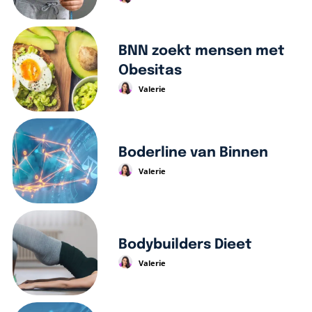
BNN zoekt mensen met
Obesitas
Valerie
Boderline van Binnen
Valerie
Bodybuilders Dieet
Valerie