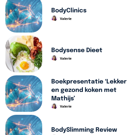
BodyClinics
Valerie
Bodysense Dieet
Valerie
Boekpresentatie ‘Lekker
en gezond koken met
Mathijs’
Valerie
BodySlimming Review