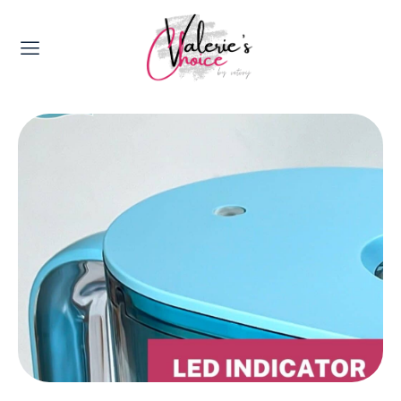
Valerie's Topics
Travel & Culture
Food & Drinks
Happyness & Opmerkelijk
Lifestyle, Sport & Duurzaamheid
Gadgets & Tech
Top 5 van Valerie
Health & Beauty
Huis & Tuin
Nieuws & Media