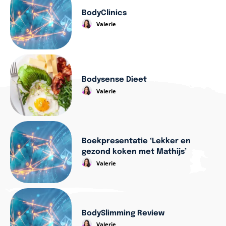
BodyClinics
Valerie
Bodysense Dieet
Valerie
Boekpresentatie ‘Lekker en
gezond koken met Mathijs’
Valerie
BodySlimming Review
Valerie