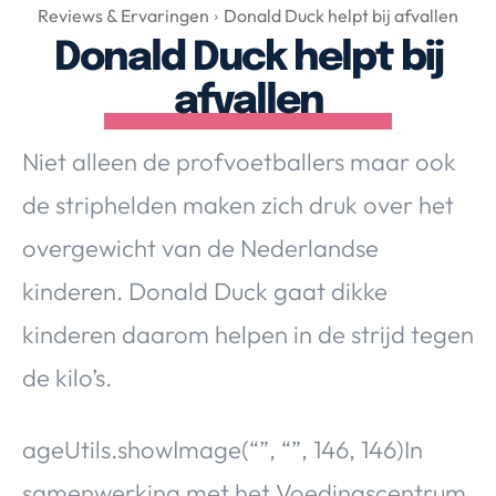
Over Valerie
Reviews & Ervaringen
Donald Duck helpt bij afvallen
Donald Duck helpt bij
Over Valerie
De Top 5
afvallen
Contact
Niet alleen de profvoetballers maar ook
VALERIE'S CHOICE
de striphelden maken zich druk over het
overgewicht van de Nederlandse
Food & Drinks
Health & Beauty
Gadgets
Huis & Tuin
kinderen. Donald Duck gaat dikke
Travel
Lifestyle
kinderen daarom helpen in de strijd tegen
de kilo’s.
ageUtils.showImage(“”, “”, 146, 146)
In
samenwerking met het Voedingscentrum