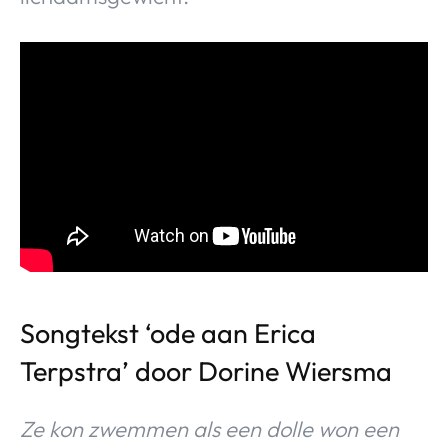
Songtekst ‘ode aan Erica
Terpstra’ door Dorine Wiersma
Ze kon zwemmen als een dolle won een