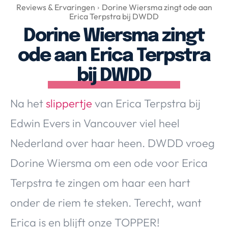
Over Valerie
Reviews & Ervaringen
Dorine Wiersma zingt ode aan
Erica Terpstra bij DWDD
Over Valerie
Dorine Wiersma zingt
De Top 5
ode aan Erica Terpstra
Contact
bij DWDD
VALERIE'S CHOICE
Na het
slippertje
van Erica Terpstra bij
Food & Drinks
Health & Beauty
Gadgets
Huis & Tuin
Edwin Evers in Vancouver viel heel
Travel
Lifestyle
Nederland over haar heen. DWDD vroeg
Dorine Wiersma om een ode voor Erica
Terpstra te zingen om haar een hart
onder de riem te steken. Terecht, want
Erica is en blijft onze TOPPER!