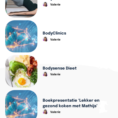
Valerie
BodyClinics
Valerie
Bodysense Dieet
Valerie
Boekpresentatie ‘Lekker en
gezond koken met Mathijs’
Valerie