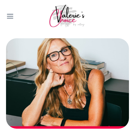
Valerie's Topics
Travel & Culture
Food & Drinks
Happyness & Opmerkelijk
Lifestyle, Sport & Duurzaamheid
Gadgets & Tech
Top 5 van Valerie
Health & Beauty
Huis & Tuin
Nieuws & Media