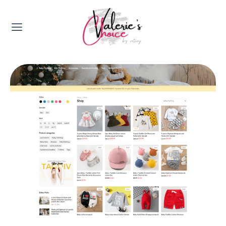
Valerie's Topics
Travel & Culture
Food & Drinks
Happyness & Opmerkelijk
Lifestyle, Sport & Duurzaamheid
Gadgets & Tech
Top 5 van Valerie
Health & Beauty
Huis & Tuin
Nieuws & Media