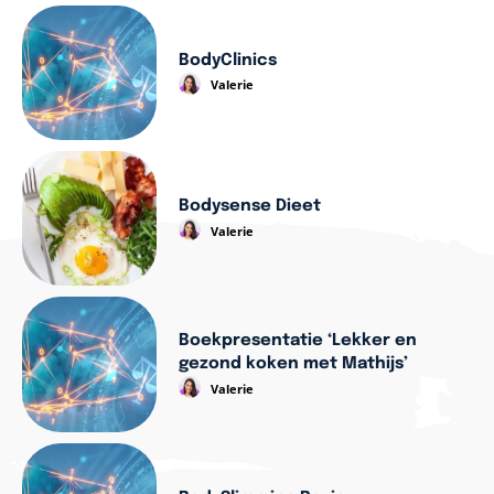
BodyClinics
Valerie
Bodysense Dieet
Valerie
Boekpresentatie ‘Lekker en
gezond koken met Mathijs’
Valerie