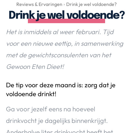
Over Valerie
Reviews & Ervaringen
Drink je wel voldoende?
Drink je wel voldoende?
Over Valerie
De Top 5
Het is inmiddels al weer februari. Tijd
Contact
voor een nieuwe eettip, in samenwerking
VALERIE'S CHOICE
met de gewichtsconsulenten van het
Gewoon Eten Dieet!
Food & Drinks
Health & Beauty
Gadgets
Huis & Tuin
Travel
Lifestyle
De tip voor deze maand is: zorg dat je
voldoende drinkt!
Ga voor jezelf eens na hoeveel
drinkvocht je dagelijks binnenkrijgt.
Anderhalve liter drinkvocht heeft het