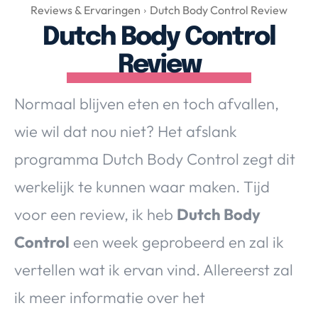
Over Valerie
Reviews & Ervaringen
Dutch Body Control Review
Dutch Body Control
Over Valerie
De Top 5
Review
Contact
Normaal blijven eten en toch afvallen,
VALERIE'S CHOICE
wie wil dat nou niet? Het afslank
programma Dutch Body Control zegt dit
Food & Drinks
Health & Beauty
Gadgets
Huis & Tuin
werkelijk te kunnen waar maken. Tijd
Travel
Lifestyle
voor een review, ik heb
Dutch Body
Control
een week geprobeerd en zal ik
vertellen wat ik ervan vind. Allereerst zal
ik meer informatie over het