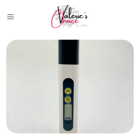
Valerie's Topics
Travel & Culture
Food & Drinks
Happyness & Opmerkelijk
Lifestyle, Sport & Duurzaamheid
Gadgets & Tech
Top 5 van Valerie
Health & Beauty
Huis & Tuin
Nieuws & Media