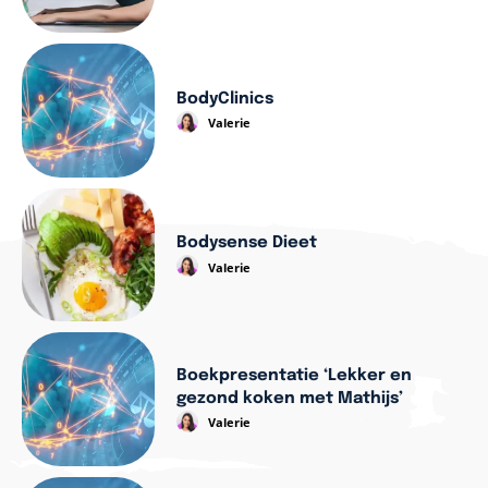
BodyClinics
Valerie
Bodysense Dieet
Valerie
Boekpresentatie ‘Lekker en
gezond koken met Mathijs’
Valerie