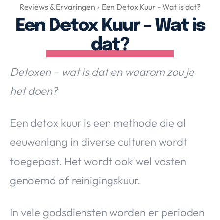
Over Valerie
Reviews & Ervaringen
Een Detox Kuur - Wat is dat?
Een Detox Kuur – Wat is
Over Valerie
De Top 5
dat?
Contact
Detoxen – wat is dat en waarom zou je
VALERIE'S CHOICE
het doen?
Food & Drinks
Health & Beauty
Gadgets
Huis & Tuin
Een detox kuur is een methode die al
Travel
Lifestyle
eeuwenlang in diverse culturen wordt
toegepast. Het wordt ook wel vasten
genoemd of reinigingskuur.
In vele godsdiensten worden er perioden