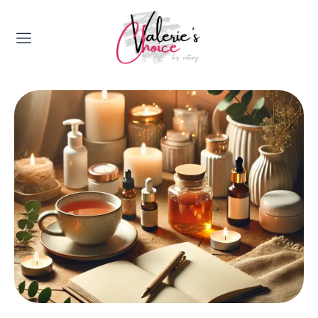
Valerie's Topics
Travel & Culture
Food & Drinks
Happyness & Opmerkelijk
Lifestyle, Sport & Duurzaamheid
Gadgets & Tech
Top 5 van Valerie
Health & Beauty
Huis & Tuin
Nieuws & Media