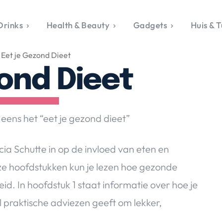
Drinks
Health & Beauty
Gadgets
Huis & T
VALERIE'S CHO
Eet je Gezond Dieet
rie's Topics
Over Valerie
& Culture
Over Valerie
zond Dieet
Food & Drinks
 Drinks
De Top 5
Health & Beauty
Gad
ess & Opmerkelijk
Contact
Huis & Tuin
Travel
Life
le, Sport &
ens het “eet je gezond dieet”
aamheid
s & Tech
cia Schutte in op de invloed van eten en
van Valerie
ze hoofdstukken kun je lezen hoe gezonde
 & Beauty
. In hoofdstuk 1 staat informatie over hoe je
Tuin
 & Media
l praktische adviezen geeft om lekker,