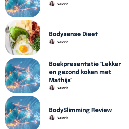
Valerie
Bodysense Dieet
Valerie
Boekpresentatie ‘Lekker
en gezond koken met
Mathijs’
Valerie
BodySlimming Review
Valerie