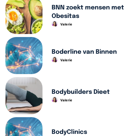
BNN zoekt mensen met
Obesitas
Valerie
Boderline van Binnen
Valerie
Bodybuilders Dieet
Valerie
BodyClinics