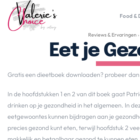
Food & 
Reviews & Ervaringen
Vale
Travel 
Eet je Ge
Food &
Happyn
Lifesty
Gratis een dieetboek downloaden? probeer dan e
Duurz
Gadget
In de hoofdstukken 1 en 2 van dit boek gaat Patri
Top 5 
drinken op je gezondheid in het algemeen. In de
Health
eetgewoontes kunnen bijdragen aan je gezondheid
Huis & 
Nieuws
precies gezond kunt eten, terwijl hoofdstuk 2 vee
makkelijk en betaalbaar gezond te kunnen eten.