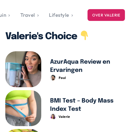
uin
Travel
Lifestyle
OVER VALERIE
ICE
Valerie's Choice
gets
style
AzurAqua Review en
Ervaringen
Paul
BMI Test – Body Mass
Index Test
Valerie