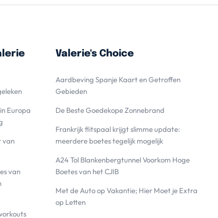
lerie
Valerie's Choice
Aardbeving Spanje Kaart en Getroffen
geleken
Gebieden
 in Europa
De Beste Goedekope Zonnebrand
g
Frankrijk flitspaal krijgt slimme update:
r van
meerdere boetes tegelijk mogelijk
A24 Tol Blankenbergtunnel Voorkom Hoge
es van
Boetes van het CJIB
n
Met de Auto op Vakantie; Hier Moet je Extra
op Letten
workouts