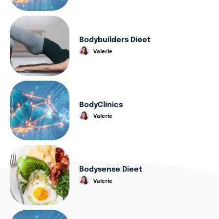
Bodybuilders Dieet
Valerie
BodyClinics
Valerie
Bodysense Dieet
Valerie