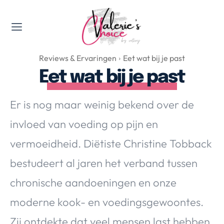
Valerie's Topics
Reviews & Ervaringen
Eet wat bij je past
Travel & Culture
Eet wat bij je past
Food & Drinks
Happyness & Opmerkelijk
Er is nog maar weinig bekend over de
Lifestyle, Sport & Duurzaamheid
invloed van voeding op pijn en
Gadgets & Tech
vermoeidheid. Diëtiste Christine Tobback
Top 5 van Valerie
Health & Beauty
bestudeert al jaren het verband tussen
Huis & Tuin
chronische aandoeningen en onze
Nieuws & Media
moderne kook- en voedingsgewoontes.
Zij ontdekte dat veel mensen last hebben