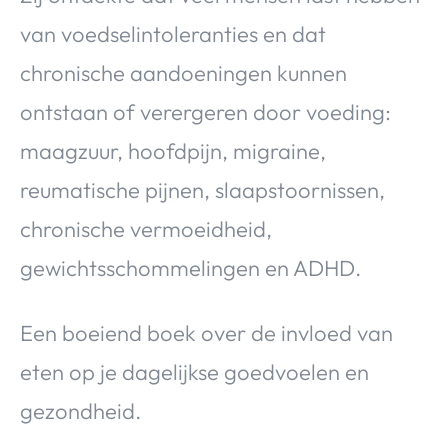
Over Valerie
van voedselintoleranties en dat
Over Valerie
chronische aandoeningen kunnen
De Top 5
ontstaan of verergeren door voeding:
Contact
maagzuur, hoofdpijn, migraine,
VALERIE'S CHOICE
reumatische pijnen, slaapstoornissen,
chronische vermoeidheid,
Food & Drinks
Health & Beauty
Gadgets
Huis & Tuin
Travel
Lifestyle
gewichtsschommelingen en ADHD.
Een boeiend boek over de invloed van
eten op je dagelijkse goedvoelen en
gezondheid.