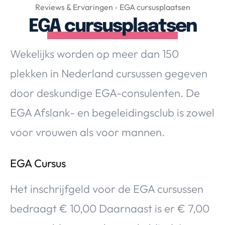
Over Valerie
Reviews & Ervaringen
EGA cursusplaatsen
EGA cursusplaatsen
Over Valerie
De Top 5
Wekelijks worden op meer dan 150
Contact
plekken in Nederland cursussen gegeven
VALERIE'S CHOICE
door deskundige EGA-consulenten. De
EGA Afslank- en begeleidingsclub is zowel
Food & Drinks
Health & Beauty
Gadgets
Huis & Tuin
voor vrouwen als voor mannen.
Travel
Lifestyle
EGA Cursus
Het inschrijfgeld voor de EGA cursussen
bedraagt € 10,00 Daarnaast is er € 7,00