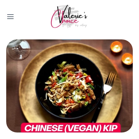
Valerie's Topics
Travel & Culture
Food & Drinks
Happyness & Opmerkelijk
Lifestyle, Sport & Duurzaamheid
Gadgets & Tech
Top 5 van Valerie
Health & Beauty
Huis & Tuin
Nieuws & Media