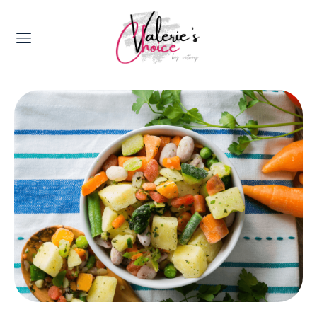
Valerie's Topics
Travel & Culture
Food & Drinks
Happyness & Opmerkelijk
Lifestyle, Sport & Duurzaamheid
Gadgets & Tech
Top 5 van Valerie
Health & Beauty
Huis & Tuin
Nieuws & Media