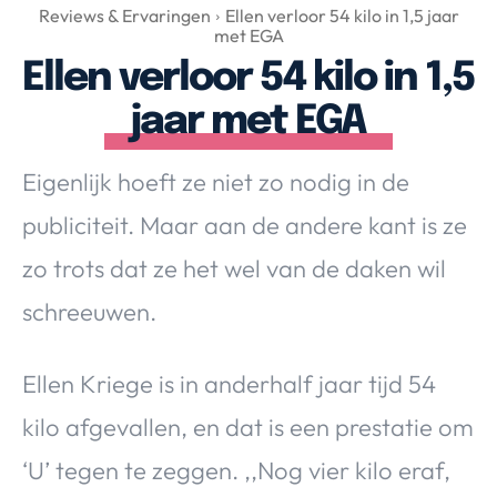
Over Valerie
Reviews & Ervaringen
Ellen verloor 54 kilo in 1,5 jaar
met EGA
Over Valerie
Ellen verloor 54 kilo in 1,5
De Top 5
jaar met EGA
Contact
Eigenlijk hoeft ze niet zo nodig in de
VALERIE'S CHOICE
publiciteit. Maar aan de andere kant is ze
Food & Drinks
Health & Beauty
Gadgets
Huis & Tuin
zo trots dat ze het wel van de daken wil
Travel
Lifestyle
schreeuwen.
Ellen Kriege is in anderhalf jaar tijd 54
kilo afgevallen, en dat is een prestatie om
‘U’ tegen te zeggen. ,,Nog vier kilo eraf,