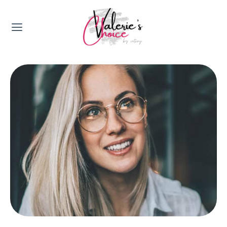
Valerie's Topics
Travel & Culture
Food & Drinks
Happyness & Opmerkelijk
Lifestyle, Sport & Duurzaamheid
Gadgets & Tech
Top 5 van Valerie
Health & Beauty
Huis & Tuin
Nieuws & Media