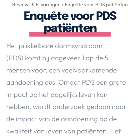
Over Valerie
Reviews & Ervaringen
Enquête voor PDS patiënten
Enquête voor PDS
Over Valerie
De Top 5
patiënten
Contact
Het prikkelbare darmsyndroom
VALERIE'S CHOICE
(PDS) komt bij ongeveer 1 op de 5
mensen voor, een veelvoorkomende
Food & Drinks
Health & Beauty
Gadgets
Huis & Tuin
aandoening dus. Omdat PDS een grote
Travel
Lifestyle
impact op het dagelijks leven kan
hebben, wordt onderzoek gedaan naar
de impact van de aandoening op de
kwaliteit van leven van patiënten. Het