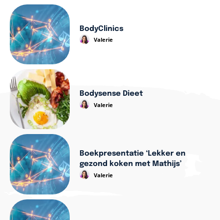
BodyClinics
Valerie
Bodysense Dieet
Valerie
Boekpresentatie ‘Lekker en
gezond koken met Mathijs’
Valerie