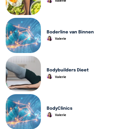
Valerie
Boderline van Binnen
Valerie
Bodybuilders Dieet
Valerie
BodyClinics
Valerie