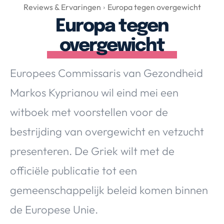
Over Valerie
Reviews & Ervaringen
Europa tegen overgewicht
Europa tegen
Over Valerie
De Top 5
overgewicht
Contact
Europees Commissaris van Gezondheid
VALERIE'S CHOICE
Markos Kyprianou wil eind mei een
witboek met voorstellen voor de
Food & Drinks
Health & Beauty
Gadgets
Huis & Tuin
bestrijding van overgewicht en vetzucht
Travel
Lifestyle
presenteren. De Griek wilt met de
officiële publicatie tot een
gemeenschappelijk beleid komen binnen
de Europese Unie.