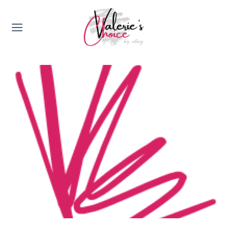
Valerie's Topics
Travel & Culture
Food & Drinks
Happyness & Opmerkelijk
Lifestyle, Sport & Duurzaamheid
Gadgets & Tech
Top 5 van Valerie
Health & Beauty
Huis & Tuin
Nieuws & Media