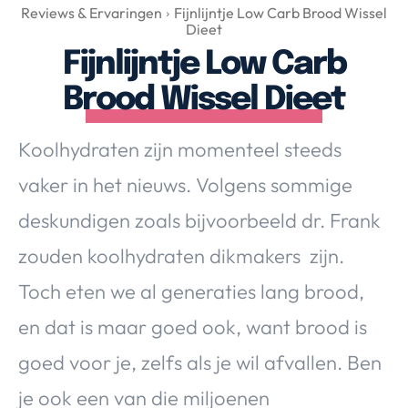
Over Valerie
Reviews & Ervaringen
Fijnlijntje Low Carb Brood Wissel
Dieet
Over Valerie
Fijnlijntje Low Carb
De Top 5
Brood Wissel Dieet
Contact
Koolhydraten zijn momenteel steeds
VALERIE'S CHOICE
vaker in het nieuws. Volgens sommige
Food & Drinks
Health & Beauty
Gadgets
Huis & Tuin
deskundigen zoals bijvoorbeeld dr. Frank
Travel
Lifestyle
zouden koolhydraten dikmakers zijn.
Toch eten we al generaties lang brood,
en dat is maar goed ook, want brood is
goed voor je, zelfs als je wil afvallen. Ben
je ook een van die miljoenen