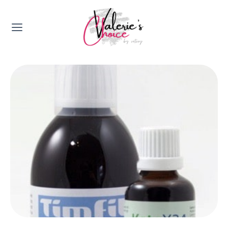
Valerie's Topics
Travel & Culture
Food & Drinks
Happyness & Opmerkelijk
Lifestyle, Sport & Duurzaamheid
Gadgets & Tech
Top 5 van Valerie
Health & Beauty
Huis & Tuin
Nieuws & Media