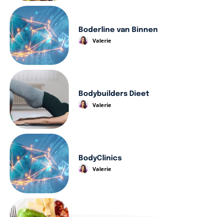
Boderline van Binnen
Valerie
Bodybuilders Dieet
Valerie
BodyClinics
Valerie