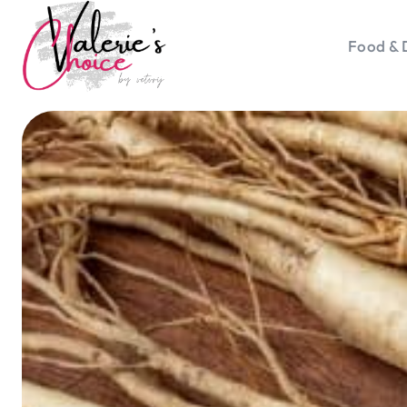
Food & 
Vale
Travel 
Food &
Happyn
Lifesty
Duurz
Gadget
Top 5 
Health
Huis & 
Nieuws