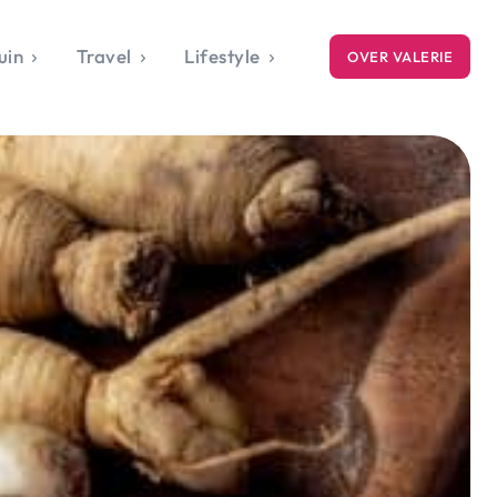
uin
Travel
Lifestyle
OVER VALERIE
ICE
gets
style