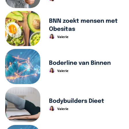
BNN zoekt mensen met
Obesitas
Valerie
Boderline van Binnen
Valerie
Bodybuilders Dieet
Valerie