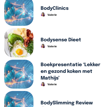
BodyClinics
Valerie
Bodysense Dieet
Valerie
Boekpresentatie ‘Lekker
en gezond koken met
Mathijs’
Valerie
BodySlimming Review