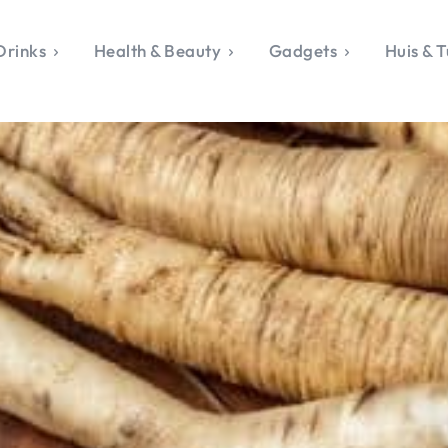
Drinks
Health & Beauty
Gadgets
Huis & T
VALERIE'S CHO
rie's Topics
Over Valerie
& Culture
Over Valerie
Food & Drinks
 Drinks
De Top 5
Health & Beauty
Gad
ess & Opmerkelijk
Contact
Huis & Tuin
Travel
Life
le, Sport &
aamheid
s & Tech
van Valerie
 & Beauty
Tuin
 & Media