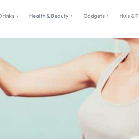
Drinks
Health & Beauty
Gadgets
Huis & T
VALERIE'S CHO
rie's Topics
Over Valerie
& Culture
Over Valerie
Food & Drinks
 Drinks
De Top 5
Health & Beauty
Gad
ess & Opmerkelijk
Contact
Huis & Tuin
Travel
Life
le, Sport &
aamheid
s & Tech
van Valerie
 & Beauty
Tuin
 & Media