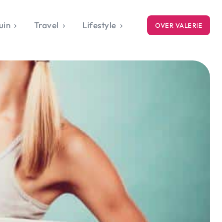
uin
Travel
Lifestyle
OVER VALERIE
ICE
gets
style