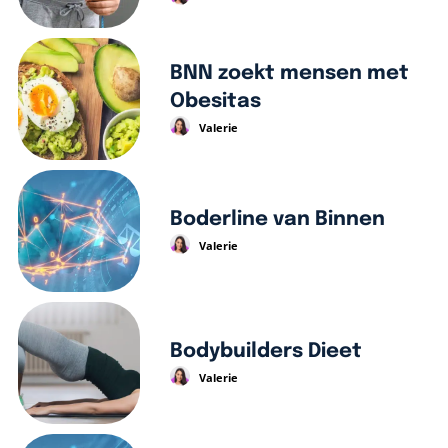
BNN zoekt mensen met
Obesitas
Valerie
Boderline van Binnen
Valerie
Bodybuilders Dieet
Valerie