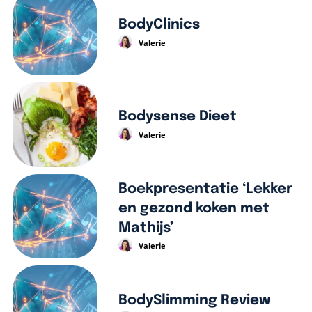
BodyClinics
Valerie
Bodysense Dieet
Valerie
Boekpresentatie ‘Lekker
en gezond koken met
Mathijs’
Valerie
BodySlimming Review