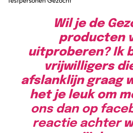
Testpersonen Gezocht
Wil je de Ge
producten v
uitproberen? Ik 
vrijwilligers d
afslanklijn graag w
het je leuk om 
ons dan op fac
reactie achter
w