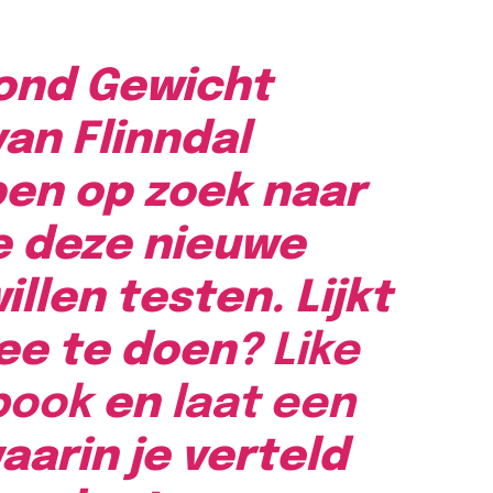
zond Gewicht
an Flinndal
ben op zoek naar
ie deze nieuwe
illen testen. Lijkt
mee te doen?
Like
ebook
en
laat een
aarin je verteld