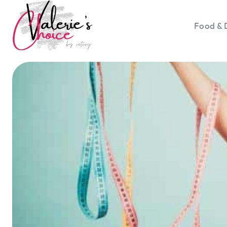
Food & 
Vale
Travel 
Food &
Happyn
Lifesty
Duurz
Gadget
Top 5 
Health
Huis & 
Nieuws