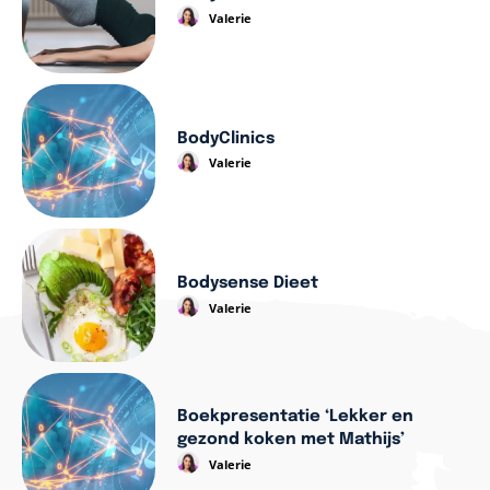
Valerie
BodyClinics
Valerie
Bodysense Dieet
Valerie
Boekpresentatie ‘Lekker en
gezond koken met Mathijs’
Valerie