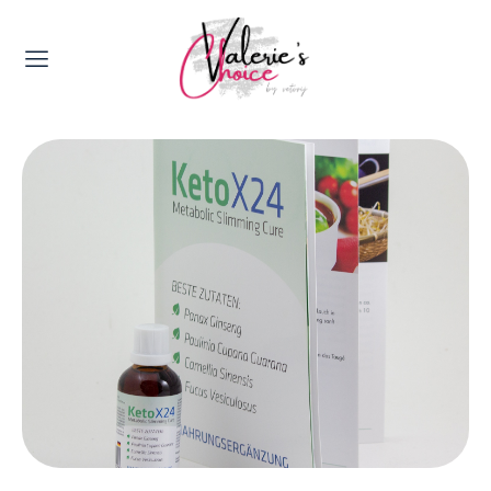
Valerie's Topics
Travel & Culture
Food & Drinks
Happyness & Opmerkelijk
Lifestyle, Sport & Duurzaamheid
Gadgets & Tech
Top 5 van Valerie
Health & Beauty
Huis & Tuin
Nieuws & Media