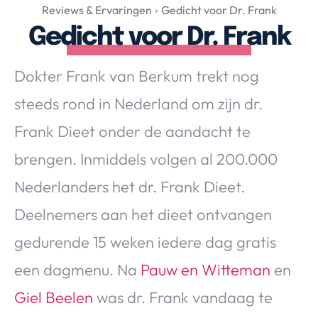
Over Valerie
Reviews & Ervaringen
Gedicht voor Dr. Frank
Gedicht voor Dr. Frank
Over Valerie
De Top 5
Dokter Frank van Berkum trekt nog
Contact
steeds rond in Nederland om zijn dr.
VALERIE'S CHOICE
Frank Dieet onder de aandacht te
brengen. Inmiddels volgen al 200.000
Food & Drinks
Health & Beauty
Gadgets
Huis & Tuin
Nederlanders het dr. Frank Dieet.
Travel
Lifestyle
Deelnemers aan het dieet ontvangen
gedurende 15 weken iedere dag gratis
een dagmenu. Na
Pauw en Witteman
en
Giel Beelen
was dr. Frank vandaag te