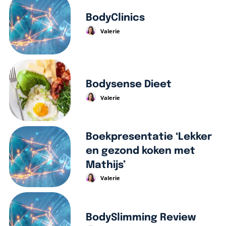
BodyClinics
Valerie
Bodysense Dieet
Valerie
Boekpresentatie ‘Lekker
en gezond koken met
Mathijs’
Valerie
BodySlimming Review