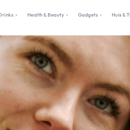
Drinks
Health & Beauty
Gadgets
Huis & T
VALERIE'S CHO
rie's Topics
Over Valerie
& Culture
Over Valerie
Food & Drinks
 Drinks
De Top 5
Health & Beauty
Gad
ess & Opmerkelijk
Contact
Huis & Tuin
Travel
Life
le, Sport &
aamheid
s & Tech
van Valerie
 & Beauty
Tuin
 & Media