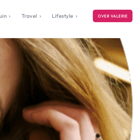
uin
Travel
Lifestyle
OVER VALERIE
ICE
gets
style