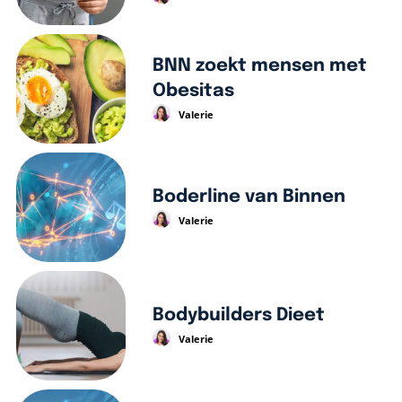
BNN zoekt mensen met
Obesitas
Valerie
Boderline van Binnen
Valerie
Bodybuilders Dieet
Valerie