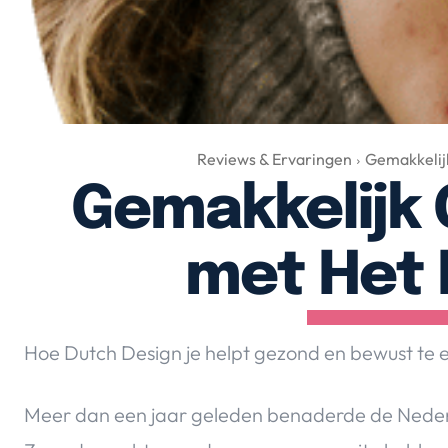
Reviews & Ervaringen
Gemakkelij
Gemakkelijk
met Het 
Hoe Dutch Design je helpt gezond en bewust te 
Meer dan een jaar geleden benaderde de Nederl