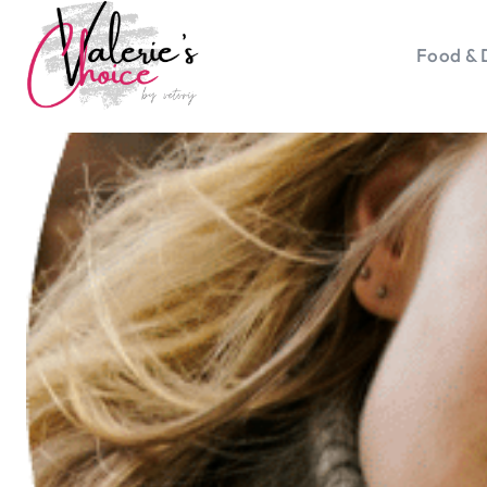
Food & 
Vale
Travel 
Food &
Happyn
Lifesty
Duurz
Gadget
Top 5 
Health
Huis & 
Nieuws