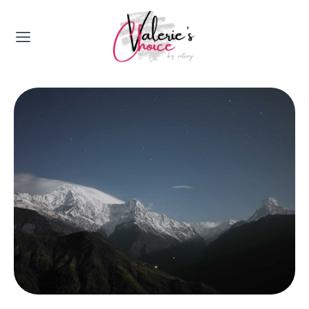
Valerie's Topics
Travel & Culture
Food & Drinks
Happyness & Opmerkelijk
Lifestyle, Sport & Duurzaamheid
Gadgets & Tech
Top 5 van Valerie
Health & Beauty
Huis & Tuin
Nieuws & Media