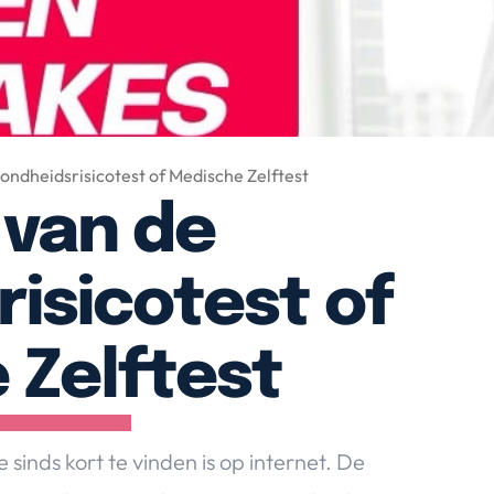
ndheidsrisicotest of Medische Zelftest
 van de
isicotest of
 Zelftest
 sinds kort te vinden is op internet. De