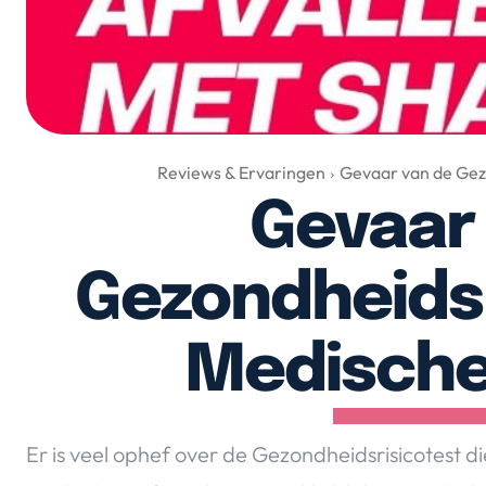
Reviews & Ervaringen
Gevaar van de Gezo
Gevaar
Gezondheidsr
Medische
Er is veel ophef over de Gezondheidsrisicotest die