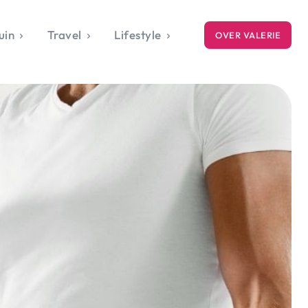
uin
Travel
Lifestyle
OVER VALERIE
ICE
gets
style