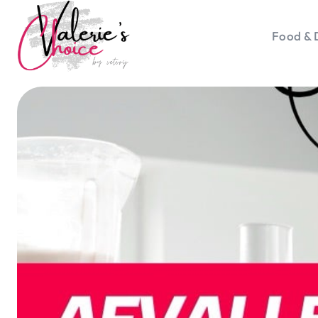
Food & 
Vale
Travel 
Food &
Happyn
Lifesty
Duurz
Gadget
Top 5 
Health
Huis & 
Nieuws