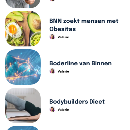
BNN zoekt mensen met
Obesitas
Valerie
Boderline van Binnen
Valerie
Bodybuilders Dieet
Valerie