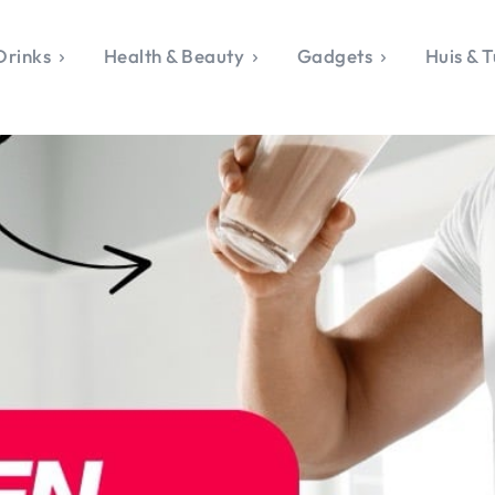
Drinks
Health & Beauty
Gadgets
Huis & T
VALERIE'S CHO
rie's Topics
Over Valerie
& Culture
Over Valerie
Food & Drinks
 Drinks
De Top 5
Health & Beauty
Gad
ess & Opmerkelijk
Contact
Huis & Tuin
Travel
Life
le, Sport &
aamheid
s & Tech
van Valerie
 & Beauty
Tuin
 & Media