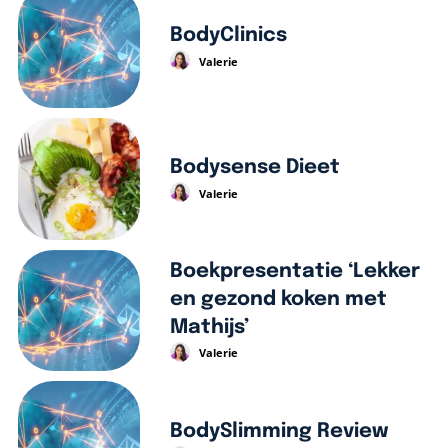
BodyClinics
Valerie
Bodysense Dieet
Valerie
Boekpresentatie ‘Lekker
en gezond koken met
Mathijs’
Valerie
BodySlimming Review