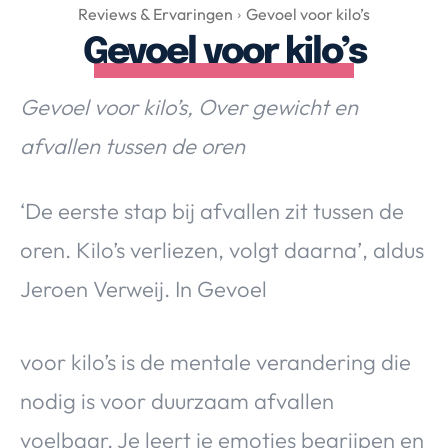
Over Valerie
Reviews & Ervaringen
Gevoel voor kilo’s
Gevoel voor kilo’s
Over Valerie
De Top 5
Gevoel voor kilo’s, Over gewicht en
Contact
afvallen tussen de oren
VALERIE'S CHOICE
‘De eerste stap bij afvallen zit tussen de
Food & Drinks
Health & Beauty
Gadgets
Huis & Tuin
oren. Kilo’s verliezen, volgt daarna’, aldus
Travel
Lifestyle
Jeroen Verweij. In Gevoel
voor kilo’s is de mentale verandering die
nodig is voor duurzaam afvallen
voelbaar. Je leert je emoties begrijpen en