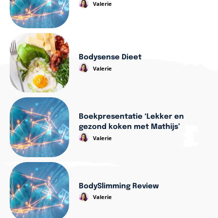
Valerie
Bodysense Dieet
Valerie
Boekpresentatie ‘Lekker en
gezond koken met Mathijs’
Valerie
BodySlimming Review
Valerie