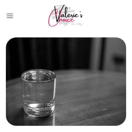
Valerie's Topics
Travel & Culture
Food & Drinks
Happyness & Opmerkelijk
Lifestyle, Sport & Duurzaamheid
Gadgets & Tech
Top 5 van Valerie
Health & Beauty
Huis & Tuin
Nieuws & Media