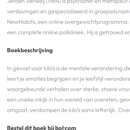
Jeroen Verweij (1964) is psychiater en therapeut
verslavingen en gespecialiseerd in groepsdynamic
NewHabits, een online overgewichtprogramma. D
een complete online polikliniek. Hij is getrouwd
Boekbeschrijving
In gevoel voor kilo’s is de mentale verandering d
leert je emoties begrijpen en je leefstijl veran
waargebeurde verhalen over sterke, stoere vrouwen
een unieke inkijk in hun wereld van overeten, g
omgaat, verdampen de kilo’s soms letterlijk. Over
Bestel dit boek bij bol·com