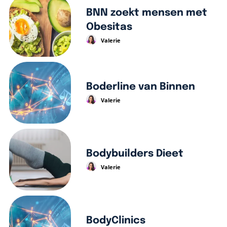
BNN zoekt mensen met
Obesitas
Valerie
Boderline van Binnen
Valerie
Bodybuilders Dieet
Valerie
BodyClinics