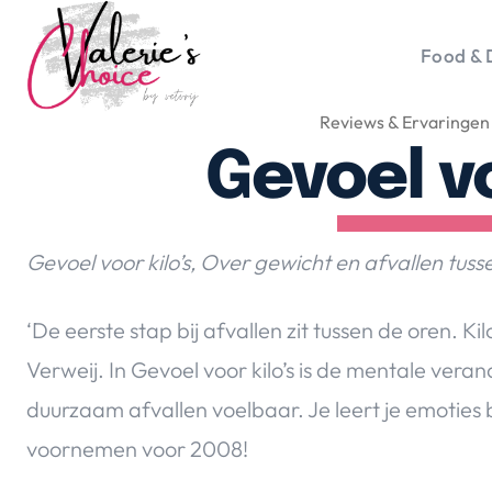
Food & 
Reviews & Ervaringen
Vale
Travel 
Gevoel vo
Food &
Happyn
Lifesty
Gevoel voor kilo’s, Over gewicht en afvallen tuss
Duurz
Gadget
‘De eerste stap bij afvallen zit tussen de oren. Ki
Top 5 
Verweij. In Gevoel
voor kilo’s is de mentale veran
Health
duurzaam afvallen voelbaar. Je leert je emoties 
Huis & 
Nieuws
voornemen voor 2008!