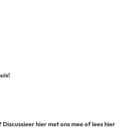
uis!
? Discussieer
hier
met ons mee of lees
hier