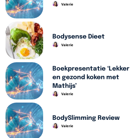
Valerie
Bodysense Dieet
Valerie
Boekpresentatie ‘Lekker
en gezond koken met
Mathijs’
Valerie
BodySlimming Review
Valerie