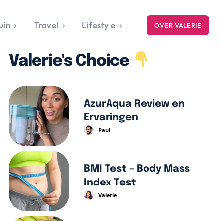
uin
Travel
Lifestyle
OVER VALERIE
ICE
Valerie's Choice
gets
style
AzurAqua Review en
Ervaringen
Paul
BMI Test – Body Mass
Index Test
Valerie