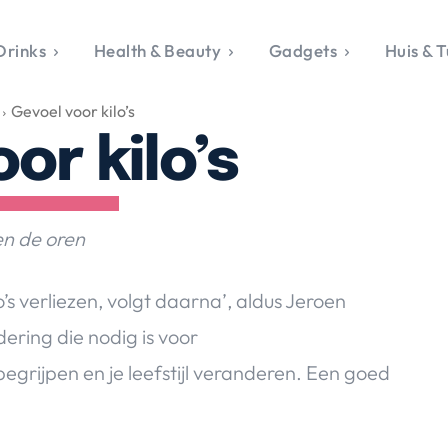
Drinks
Health & Beauty
Gadgets
Huis & T
VALERIE'S CHO
Gevoel voor kilo’s
rie's Topics
Over Valerie
& Culture
Over Valerie
or kilo’s
Food & Drinks
 Drinks
De Top 5
Health & Beauty
Gad
ess & Opmerkelijk
Contact
Huis & Tuin
Travel
Life
le, Sport &
en de oren
aamheid
s & Tech
lo’s verliezen, volgt daarna’, aldus Jeroen
van Valerie
dering die nodig is voor
 & Beauty
begrijpen en je leefstijl veranderen. Een goed
Tuin
 & Media