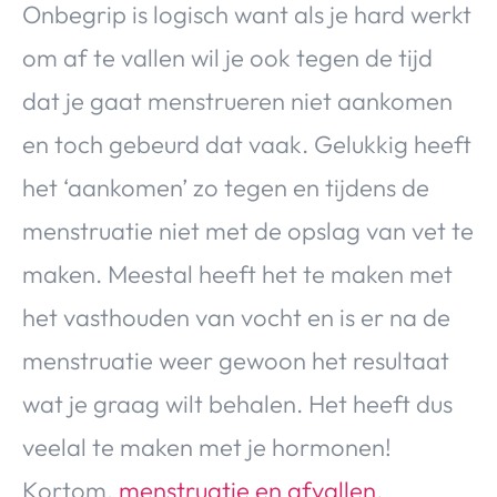
Onbegrip is logisch want als je hard werkt
Over Valerie
om af te vallen wil je ook tegen de tijd
Over Valerie
De Top 5
dat je gaat menstrueren niet aankomen
Contact
en toch gebeurd dat vaak. Gelukkig heeft
het ‘aankomen’ zo tegen en tijdens de
VALERIE'S CHOICE
menstruatie niet met de opslag van vet te
Food & Drinks
Health & Beauty
Gadgets
Huis & Tuin
maken. Meestal heeft het te maken met
Travel
Lifestyle
het vasthouden van vocht en is er na de
menstruatie weer gewoon het resultaat
wat je graag wilt behalen. Het heeft dus
veelal te maken met je hormonen!
Kortom,
menstruatie en afvallen
.