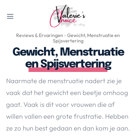
Valerie's Topics
Reviews & Ervaringen
Gewicht, Menstruatie en
Travel & Culture
Spijsvertering
Food & Drinks
Gewicht, Menstruatie
Happyness & Opmerkelijk
en Spijsvertering
Lifestyle, Sport & Duurzaamheid
Gadgets & Tech
Naarmate de menstruatie nadert zie je
Top 5 van Valerie
vaak dat het gewicht een beetje omhoog
Health & Beauty
gaat. Vaak is dit voor vrouwen die af
Huis & Tuin
Nieuws & Media
willen vallen een grote frustratie. Hebben
ze zo hun best gedaan en dan kom je aan.