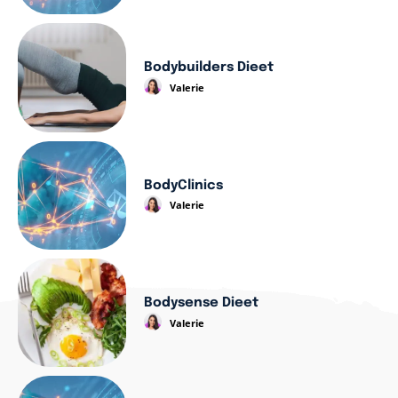
Bodybuilders Dieet
Valerie
BodyClinics
Valerie
Bodysense Dieet
Valerie